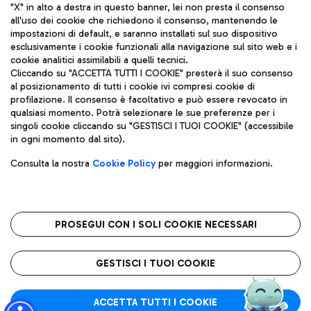
"X" in alto a destra in questo banner, lei non presta il consenso
all'uso dei cookie che richiedono il consenso, mantenendo le
impostazioni di default, e saranno installati sul suo dispositivo
esclusivamente i cookie funzionali alla navigazione sul sito web e i
Aeroporti di Roma S.p.A. - Società soggetta a direzione e
cookie analitici assimilabili a quelli tecnici.
coordinamento di Mundys S.p.A.
Cliccando su "ACCETTA TUTTI I COOKIE" presterà il suo consenso
al posizionamento di tutti i cookie ivi compresi cookie di
Codice fiscale e Registro delle Imprese di Roma 13032990155 P.
profilazione. Il consenso è facoltativo e può essere revocato in
IVA 06572251004
qualsiasi momento. Potrà selezionare le sue preferenze per i
Capitale sociale 62.224.743,00 int. vers.
singoli cookie cliccando su "GESTISCI I TUOI COOKIE" (accessibile
Sede legale: Via Pier Paolo Racchetti 1 - 00054 Fiumicino (RM)
in ogni momento dal sito).
telefono +39 06 65951
Privacy policy
Note legali
Consulta la nostra
Cookie Policy
per maggiori informazioni.
Mappa sito
Accessibilità
Roma FCO
L'aeroporto stellato
PROSEGUI CON I SOLI COOKIE NECESSARI
QUALITÀ
SOSTENIBILITÀ
INNOVAZIONE
GESTISCI I TUOI COOKIE
ACCETTA TUTTI I COOKIE