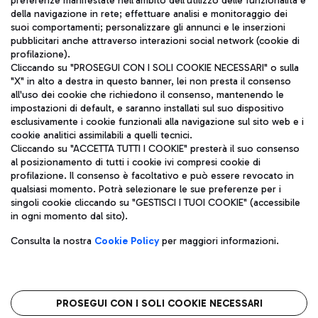
preferenze manifestate nell'ambito dell'utilizzo delle funzionalità e
della navigazione in rete; effettuare analisi e monitoraggio dei
ITA
suoi comportamenti; personalizzare gli annunci e le inserzioni
pubblicitari anche attraverso interazioni social network (cookie di
profilazione).
Cliccando su "PROSEGUI CON I SOLI COOKIE NECESSARI" o sulla
"X" in alto a destra in questo banner, lei non presta il consenso
all'uso dei cookie che richiedono il consenso, mantenendo le
impostazioni di default, e saranno installati sul suo dispositivo
esclusivamente i cookie funzionali alla navigazione sul sito web e i
Aeroporti di Roma S.p.A. - Società soggetta a direzione e
cookie analitici assimilabili a quelli tecnici.
coordinamento di Mundys S.p.A.
Cliccando su "ACCETTA TUTTI I COOKIE" presterà il suo consenso
al posizionamento di tutti i cookie ivi compresi cookie di
Codice fiscale e Registro delle Imprese di Roma 13032990155 P.
profilazione. Il consenso è facoltativo e può essere revocato in
IVA 06572251004
qualsiasi momento. Potrà selezionare le sue preferenze per i
Capitale sociale 62.224.743,00 int. vers.
singoli cookie cliccando su "GESTISCI I TUOI COOKIE" (accessibile
Sede legale: Via Pier Paolo Racchetti 1 - 00054 Fiumicino (RM)
in ogni momento dal sito).
telefono +39 06 65951
Privacy policy
Note legali
Consulta la nostra
Cookie Policy
per maggiori informazioni.
Mappa sito
Accessibilità
Roma FCO
L'aeroporto stellato
PROSEGUI CON I SOLI COOKIE NECESSARI