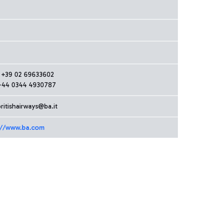
y: +39 02 69633602
+44 0344 4930787
ritishairways@ba.it
://www.ba.com