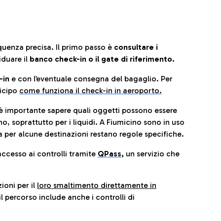
quenza precisa. Il primo passo è
consultare i
iduare il
banco check-in o il gate di riferimento.
-in
e con l’eventuale consegna del bagaglio. Per
icip
o
come funziona il check-in in aeroporto.
è importante sapere quali oggetti possono essere
o, soprattutto per i liquidi. A Fiumicino sono in uso
 per alcune destinazioni restano regole specifiche.
accesso ai controlli tramite
QPass
,
un servizio che
ioni per il
loro smaltimento direttamente in
il percorso include anche i controlli di