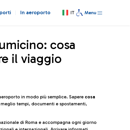
porti
In aeroporto
IT
Menu
iumicino: cosa
e il viaggio
l’aeroporto in modo più semplice. Sapere
cosa
e meglio tempi, documenti e spostamenti,
ternazionale di Roma e accompagna ogni giorno
ionali e internazionali. Arrivare informati