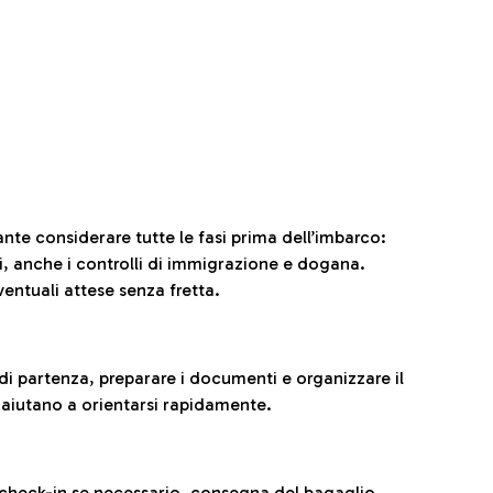
ante considerare tutte le fasi prima dell’imbarco:
ni, anche i controlli di immigrazione e dogana.
entuali attese senza fretta.
al di partenza, preparare i documenti e organizzare il
 aiutano a orientarsi rapidamente.
 check-in se necessario, consegna del bagaglio,