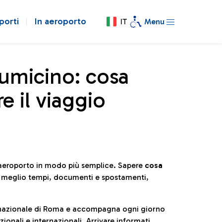
porti
In aeroporto
IT
Menu
iumicino: cosa
e il viaggio
l’aeroporto in modo più semplice. Sapere
cosa
e meglio tempi, documenti e spostamenti,
ternazionale di Roma e accompagna ogni giorno
ionali e internazionali. Arrivare informati