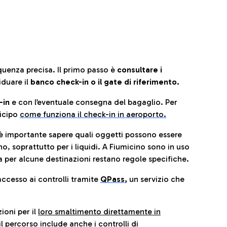
quenza precisa. Il primo passo è
consultare i
iduare il
banco check-in o il gate di riferimento.
-in
e con l’eventuale consegna del bagaglio. Per
icip
o
come funziona il check-in in aeroporto.
è importante sapere quali oggetti possono essere
o, soprattutto per i liquidi. A Fiumicino sono in uso
 per alcune destinazioni restano regole specifiche.
accesso ai controlli tramite
QPass
,
un servizio che
ioni per il
loro smaltimento direttamente in
il percorso include anche i controlli di