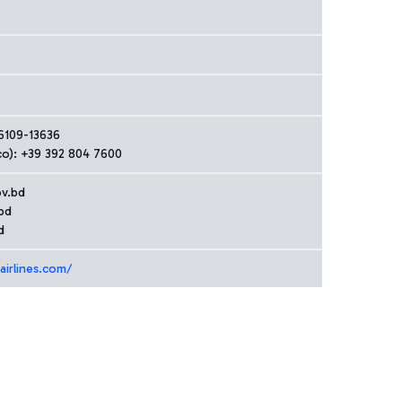
96109-13636
co): +39 392 804 7600
v.bd
bd
d
airlines.com/