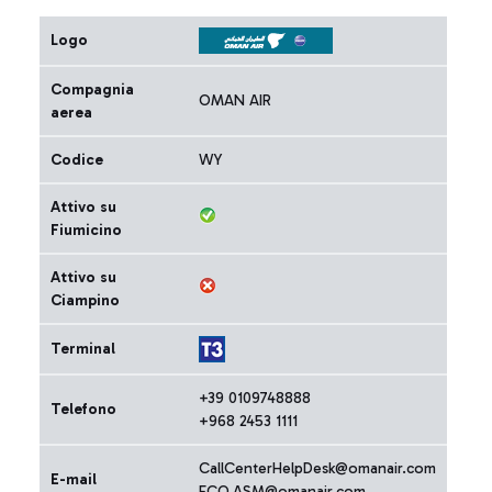
Logo
Compagnia
OMAN AIR
aerea
Codice
WY
Attivo su
Fiumicino
Attivo su
Ciampino
Terminal
+39 0109748888
Telefono
+968 2453 1111
CallCenterHelpDesk@omanair.com
E-mail
FCO.ASM@omanair.com