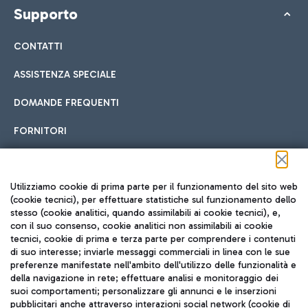
Supporto
CONTATTI
ASSISTENZA SPECIALE
DOMANDE FREQUENTI
FORNITORI
Seguici sui social
Utilizziamo cookie di prima parte per il funzionamento del sito web
(cookie tecnici), per effettuare statistiche sul funzionamento dello
stesso (cookie analitici, quando assimilabili ai cookie tecnici), e,
con il suo consenso, cookie analitici non assimilabili ai cookie
tecnici, cookie di prima e terza parte per comprendere i contenuti
di suo interesse; inviarle messaggi commerciali in linea con le sue
TRAVEL JOURNAL
preferenze manifestate nell'ambito dell'utilizzo delle funzionalità e
della navigazione in rete; effettuare analisi e monitoraggio dei
ITA
suoi comportamenti; personalizzare gli annunci e le inserzioni
pubblicitari anche attraverso interazioni social network (cookie di