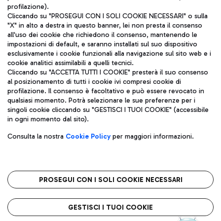
profilazione).
Cliccando su "PROSEGUI CON I SOLI COOKIE NECESSARI" o sulla
"X" in alto a destra in questo banner, lei non presta il consenso
all'uso dei cookie che richiedono il consenso, mantenendo le
impostazioni di default, e saranno installati sul suo dispositivo
esclusivamente i cookie funzionali alla navigazione sul sito web e i
Aeroporti di Roma S.p.A. - Società soggetta a direzione e
cookie analitici assimilabili a quelli tecnici.
coordinamento di Mundys S.p.A.
Cliccando su "ACCETTA TUTTI I COOKIE" presterà il suo consenso
al posizionamento di tutti i cookie ivi compresi cookie di
Codice fiscale e Registro delle Imprese di Roma 13032990155 P.
profilazione. Il consenso è facoltativo e può essere revocato in
IVA 06572251004
qualsiasi momento. Potrà selezionare le sue preferenze per i
Capitale sociale 62.224.743,00 int. vers.
singoli cookie cliccando su "GESTISCI I TUOI COOKIE" (accessibile
Sede legale: Via Pier Paolo Racchetti 1 - 00054 Fiumicino (RM)
in ogni momento dal sito).
telefono +39 06 65951
Privacy policy
Note legali
Consulta la nostra
Cookie Policy
per maggiori informazioni.
Mappa sito
Accessibilità
Roma FCO
L'aeroporto stellato
PROSEGUI CON I SOLI COOKIE NECESSARI
QUALITÀ
SOSTENIBILITÀ
INNOVAZIONE
GESTISCI I TUOI COOKIE