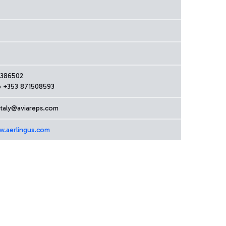
9386502
 +353 871508593
.italy@aviareps.com
w.aerlingus.com