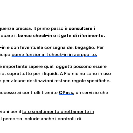
quenza precisa. Il primo passo è
consultare i
iduare il
banco check-in o il gate di riferimento.
-in
e con l’eventuale consegna del bagaglio. Per
icip
o
come funziona il check-in in aeroporto.
è importante sapere quali oggetti possono essere
o, soprattutto per i liquidi. A Fiumicino sono in uso
 per alcune destinazioni restano regole specifiche.
accesso ai controlli tramite
QPass
,
un servizio che
ioni per il
loro smaltimento direttamente in
il percorso include anche i controlli di