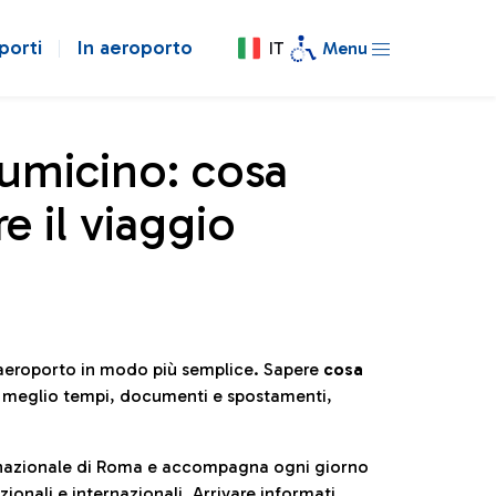
porti
In aeroporto
IT
Menu
iumicino: cosa
e il viaggio
l’aeroporto in modo più semplice. Sapere
cosa
e meglio tempi, documenti e spostamenti,
ternazionale di Roma e accompagna ogni giorno
ionali e internazionali. Arrivare informati