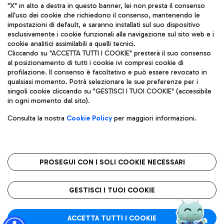
"X" in alto a destra in questo banner, lei non presta il consenso
all'uso dei cookie che richiedono il consenso, mantenendo le
impostazioni di default, e saranno installati sul suo dispositivo
esclusivamente i cookie funzionali alla navigazione sul sito web e i
Aeroporti di Roma S.p.A. - Società soggetta a direzione e
cookie analitici assimilabili a quelli tecnici.
coordinamento di Mundys S.p.A.
Cliccando su "ACCETTA TUTTI I COOKIE" presterà il suo consenso
al posizionamento di tutti i cookie ivi compresi cookie di
Codice fiscale e Registro delle Imprese di Roma 13032990155 P.
profilazione. Il consenso è facoltativo e può essere revocato in
IVA 06572251004
qualsiasi momento. Potrà selezionare le sue preferenze per i
Capitale sociale 62.224.743,00 int. vers.
singoli cookie cliccando su "GESTISCI I TUOI COOKIE" (accessibile
Sede legale: Via Pier Paolo Racchetti 1 - 00054 Fiumicino (RM)
in ogni momento dal sito).
telefono +39 06 65951
Privacy policy
Note legali
Consulta la nostra
Cookie Policy
per maggiori informazioni.
Mappa sito
Accessibilità
Roma FCO
L'aeroporto stellato
PROSEGUI CON I SOLI COOKIE NECESSARI
QUALITÀ
SOSTENIBILITÀ
INNOVAZIONE
GESTISCI I TUOI COOKIE
ACCETTA TUTTI I COOKIE