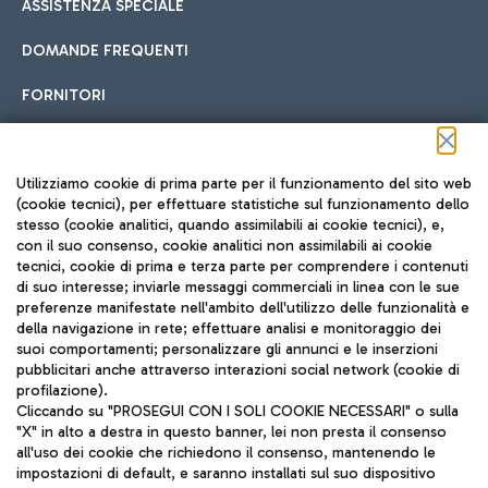
ASSISTENZA SPECIALE
DOMANDE FREQUENTI
FORNITORI
Seguici sui social
Utilizziamo cookie di prima parte per il funzionamento del sito web
(cookie tecnici), per effettuare statistiche sul funzionamento dello
stesso (cookie analitici, quando assimilabili ai cookie tecnici), e,
con il suo consenso, cookie analitici non assimilabili ai cookie
tecnici, cookie di prima e terza parte per comprendere i contenuti
di suo interesse; inviarle messaggi commerciali in linea con le sue
TRAVEL JOURNAL
preferenze manifestate nell'ambito dell'utilizzo delle funzionalità e
della navigazione in rete; effettuare analisi e monitoraggio dei
ITA
suoi comportamenti; personalizzare gli annunci e le inserzioni
pubblicitari anche attraverso interazioni social network (cookie di
profilazione).
Cliccando su "PROSEGUI CON I SOLI COOKIE NECESSARI" o sulla
"X" in alto a destra in questo banner, lei non presta il consenso
all'uso dei cookie che richiedono il consenso, mantenendo le
impostazioni di default, e saranno installati sul suo dispositivo