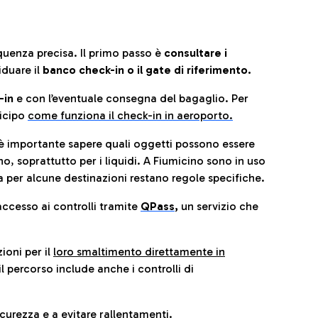
quenza precisa. Il primo passo è
consultare i
iduare il
banco check-in o il gate di riferimento.
-in
e con l’eventuale consegna del bagaglio. Per
icip
o
come funziona il check-in in aeroporto.
è importante sapere quali oggetti possono essere
o, soprattutto per i liquidi. A Fiumicino sono in uso
 per alcune destinazioni restano regole specifiche.
accesso ai controlli tramite
QPass
,
un servizio che
ioni per il
loro smaltimento direttamente in
il percorso include anche i controlli di
urezza e a evitare rallentamenti.