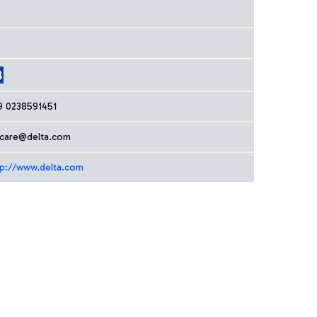
9 0238591451
care@delta.com
tp://www.delta.com