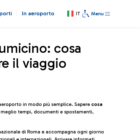
porti
In aeroporto
IT
Menu
iumicino: cosa
e il viaggio
l’aeroporto in modo più semplice. Sapere
cosa
e meglio tempi, documenti e spostamenti,
ternazionale di Roma e accompagna ogni giorno
ionali e internazionali. Arrivare informati