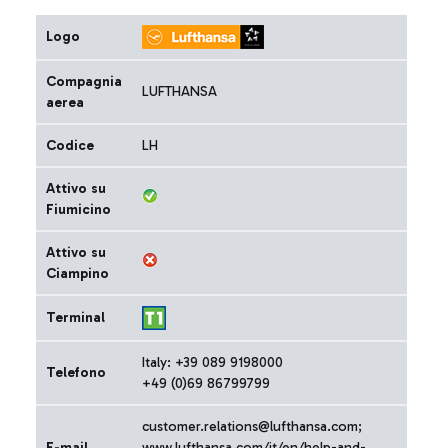
Logo
Compagnia
LUFTHANSA
aerea
Codice
LH
Attivo su
Fiumicino
Attivo su
Ciampino
Terminal
Italy: +39 089 9198000
Telefono
+49 (0)69 86799799
customer.relations@lufthansa.com;
E-mail
www.lufthansa.com/it/en/help-and-