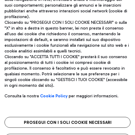
ITA
suoi comportamenti; personalizzare gli annunci e le inserzioni
pubblicitari anche attraverso interazioni social network (cookie di
profilazione).
Cliccando su "PROSEGUI CON I SOLI COOKIE NECESSARI" o sulla
"X" in alto a destra in questo banner, lei non presta il consenso
all'uso dei cookie che richiedono il consenso, mantenendo le
impostazioni di default, e saranno installati sul suo dispositivo
esclusivamente i cookie funzionali alla navigazione sul sito web e i
Aeroporti di Roma S.p.A. - Società soggetta a direzione e
cookie analitici assimilabili a quelli tecnici.
coordinamento di Mundys S.p.A.
Cliccando su "ACCETTA TUTTI I COOKIE" presterà il suo consenso
al posizionamento di tutti i cookie ivi compresi cookie di
Codice fiscale e Registro delle Imprese di Roma 13032990155 P.
profilazione. Il consenso è facoltativo e può essere revocato in
IVA 06572251004
qualsiasi momento. Potrà selezionare le sue preferenze per i
Capitale sociale 62.224.743,00 int. vers.
singoli cookie cliccando su "GESTISCI I TUOI COOKIE" (accessibile
Sede legale: Via Pier Paolo Racchetti 1 - 00054 Fiumicino (RM)
in ogni momento dal sito).
telefono +39 06 65951
Privacy policy
Note legali
Consulta la nostra
Cookie Policy
per maggiori informazioni.
Mappa sito
Accessibilità
Roma FCO
L'aeroporto stellato
PROSEGUI CON I SOLI COOKIE NECESSARI