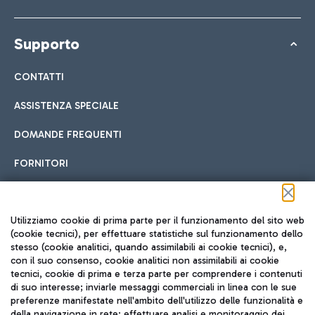
Supporto
CONTATTI
ASSISTENZA SPECIALE
DOMANDE FREQUENTI
FORNITORI
Seguici sui social
Utilizziamo cookie di prima parte per il funzionamento del sito web
(cookie tecnici), per effettuare statistiche sul funzionamento dello
stesso (cookie analitici, quando assimilabili ai cookie tecnici), e,
con il suo consenso, cookie analitici non assimilabili ai cookie
tecnici, cookie di prima e terza parte per comprendere i contenuti
di suo interesse; inviarle messaggi commerciali in linea con le sue
TRAVEL JOURNAL
preferenze manifestate nell'ambito dell'utilizzo delle funzionalità e
della navigazione in rete; effettuare analisi e monitoraggio dei