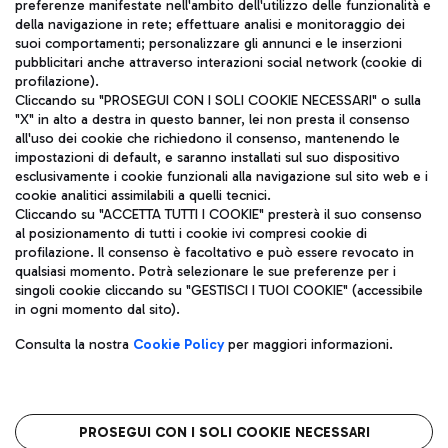
TRAVEL JOURNAL
preferenze manifestate nell'ambito dell'utilizzo delle funzionalità e
della navigazione in rete; effettuare analisi e monitoraggio dei
ITA
suoi comportamenti; personalizzare gli annunci e le inserzioni
pubblicitari anche attraverso interazioni social network (cookie di
profilazione).
Cliccando su "PROSEGUI CON I SOLI COOKIE NECESSARI" o sulla
"X" in alto a destra in questo banner, lei non presta il consenso
all'uso dei cookie che richiedono il consenso, mantenendo le
impostazioni di default, e saranno installati sul suo dispositivo
esclusivamente i cookie funzionali alla navigazione sul sito web e i
Aeroporti di Roma S.p.A. - Società soggetta a direzione e
cookie analitici assimilabili a quelli tecnici.
coordinamento di Mundys S.p.A.
Cliccando su "ACCETTA TUTTI I COOKIE" presterà il suo consenso
al posizionamento di tutti i cookie ivi compresi cookie di
Codice fiscale e Registro delle Imprese di Roma 13032990155 P.
profilazione. Il consenso è facoltativo e può essere revocato in
IVA 06572251004
qualsiasi momento. Potrà selezionare le sue preferenze per i
Capitale sociale 62.224.743,00 int. vers.
singoli cookie cliccando su "GESTISCI I TUOI COOKIE" (accessibile
Sede legale: Via Pier Paolo Racchetti 1 - 00054 Fiumicino (RM)
in ogni momento dal sito).
telefono +39 06 65951
Privacy policy
Note legali
Consulta la nostra
Cookie Policy
per maggiori informazioni.
Mappa sito
Accessibilità
Roma FCO
L'aeroporto stellato
PROSEGUI CON I SOLI COOKIE NECESSARI