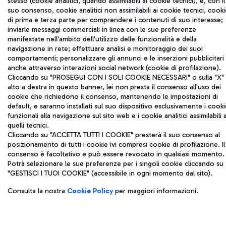
stesso (cookie analitici, quando assimilabili ai cookie tecnici), e, con il
suo consenso, cookie analitici non assimilabili ai cookie tecnici, cooki
di prima e terza parte per comprendere i contenuti di suo interesse;
inviarle messaggi commerciali in linea con le sue preferenze
manifestate nell'ambito dell'utilizzo delle funzionalità e della
navigazione in rete; effettuare analisi e monitoraggio dei suoi
comportamenti; personalizzare gli annunci e le inserzioni pubblicitari
anche attraverso interazioni social network (cookie di profilazione).
Cliccando su "PROSEGUI CON I SOLI COOKIE NECESSARI" o sulla "X" 
alto a destra in questo banner, lei non presta il consenso all'uso dei
cookie che richiedono il consenso, mantenendo le impostazioni di
default, e saranno installati sul suo dispositivo esclusivamente i cooki
funzionali alla navigazione sul sito web e i cookie analitici assimilabili 
quelli tecnici.
Cliccando su "ACCETTA TUTTI I COOKIE" presterà il suo consenso al
posizionamento di tutti i cookie ivi compresi cookie di profilazione. Il
consenso è facoltativo e può essere revocato in qualsiasi momento.
Potrà selezionare le sue preferenze per i singoli cookie cliccando su
"GESTISCI I TUOI COOKIE" (accessibile in ogni momento dal sito).
Consulta la nostra
Cookie Policy
per maggiori informazioni.