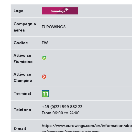
Logo
Compagnia
EUROWINGS
aerea
Codice
EW
Attivo su
Fiumicino
Attivo su
Ciampino
Terminal
+49 (0)221 599 882 22
Telefono
From 06:00 to 24:00
https://www.eurowings.com/en/information/abo
E-mail
us/company/contact-customer-