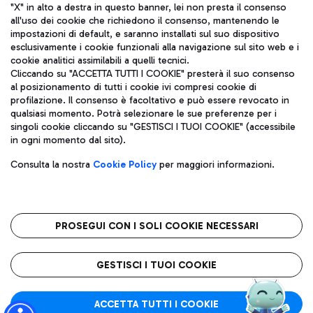
"X" in alto a destra in questo banner, lei non presta il consenso
all'uso dei cookie che richiedono il consenso, mantenendo le
impostazioni di default, e saranno installati sul suo dispositivo
esclusivamente i cookie funzionali alla navigazione sul sito web e i
Aeroporti di Roma S.p.A. - Società soggetta a direzione e
cookie analitici assimilabili a quelli tecnici.
coordinamento di Mundys S.p.A.
Cliccando su "ACCETTA TUTTI I COOKIE" presterà il suo consenso
al posizionamento di tutti i cookie ivi compresi cookie di
Codice fiscale e Registro delle Imprese di Roma 13032990155 P.
profilazione. Il consenso è facoltativo e può essere revocato in
IVA 06572251004
qualsiasi momento. Potrà selezionare le sue preferenze per i
Capitale sociale 62.224.743,00 int. vers.
singoli cookie cliccando su "GESTISCI I TUOI COOKIE" (accessibile
Sede legale: Via Pier Paolo Racchetti 1 - 00054 Fiumicino (RM)
in ogni momento dal sito).
telefono +39 06 65951
Privacy policy
Note legali
Consulta la nostra
Cookie Policy
per maggiori informazioni.
Mappa sito
Accessibilità
Roma FCO
L'aeroporto stellato
PROSEGUI CON I SOLI COOKIE NECESSARI
QUALITÀ
SOSTENIBILITÀ
INNOVAZIONE
GESTISCI I TUOI COOKIE
ACCETTA TUTTI I COOKIE