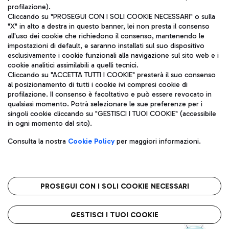
profilazione).
Cliccando su "PROSEGUI CON I SOLI COOKIE NECESSARI" o sulla
"X" in alto a destra in questo banner, lei non presta il consenso
all'uso dei cookie che richiedono il consenso, mantenendo le
impostazioni di default, e saranno installati sul suo dispositivo
esclusivamente i cookie funzionali alla navigazione sul sito web e i
Aeroporti di Roma S.p.A. - Società soggetta a direzione e
cookie analitici assimilabili a quelli tecnici.
coordinamento di Mundys S.p.A.
Cliccando su "ACCETTA TUTTI I COOKIE" presterà il suo consenso
al posizionamento di tutti i cookie ivi compresi cookie di
Codice fiscale e Registro delle Imprese di Roma 13032990155 P.
profilazione. Il consenso è facoltativo e può essere revocato in
IVA 06572251004
qualsiasi momento. Potrà selezionare le sue preferenze per i
Capitale sociale 62.224.743,00 int. vers.
singoli cookie cliccando su "GESTISCI I TUOI COOKIE" (accessibile
Sede legale: Via Pier Paolo Racchetti 1 - 00054 Fiumicino (RM)
in ogni momento dal sito).
telefono +39 06 65951
Privacy policy
Note legali
Consulta la nostra
Cookie Policy
per maggiori informazioni.
Mappa sito
Accessibilità
Roma FCO
L'aeroporto stellato
PROSEGUI CON I SOLI COOKIE NECESSARI
QUALITÀ
SOSTENIBILITÀ
INNOVAZIONE
GESTISCI I TUOI COOKIE