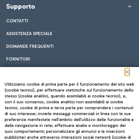
Supporto
CONTATTI
ASSISTENZA SPECIALE
DOMANDE FREQUENTI
FORNITORI
Seguici sui social
Utilizziamo cookie di prima parte per il funzionamento del sito web
(cookie tecnici), per effettuare statistiche sul funzionamento dello
stesso (cookie analitici, quando assimilabili ai cookie tecnici), e,
con il suo consenso, cookie analitici non assimilabili ai cookie
tecnici, cookie di prima e terza parte per comprendere i contenuti
di suo interesse; inviarle messaggi commerciali in linea con le sue
TRAVEL JOURNAL
preferenze manifestate nell'ambito dell'utilizzo delle funzionalità e
della navigazione in rete; effettuare analisi e monitoraggio dei
ITA
suoi comportamenti; personalizzare gli annunci e le inserzioni
pubblicitari anche attraverso interazioni social network (cookie di