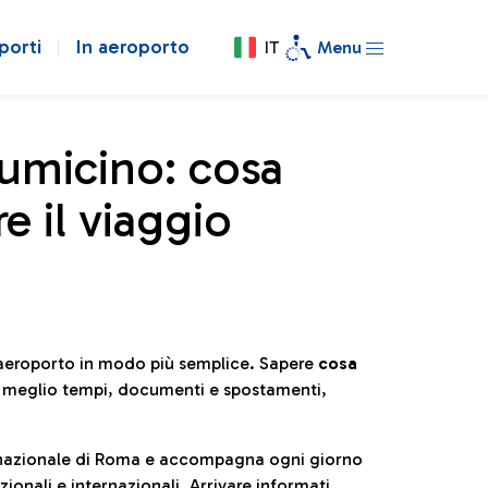
porti
In aeroporto
IT
Menu
iumicino: cosa
e il viaggio
l’aeroporto in modo più semplice. Sapere
cosa
e meglio tempi, documenti e spostamenti,
ternazionale di Roma e accompagna ogni giorno
ionali e internazionali. Arrivare informati