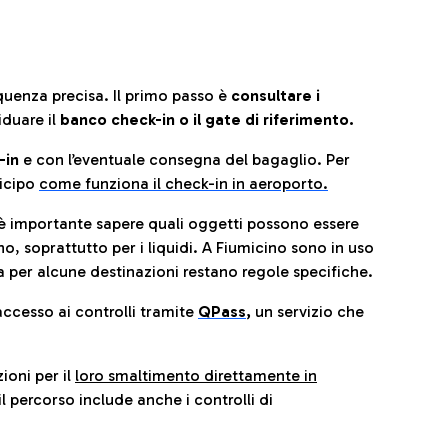
quenza precisa. Il primo passo è
consultare i
iduare il
banco check-in o il gate di riferimento.
-in
e con l’eventuale consegna del bagaglio. Per
icip
o
come funziona il check-in in aeroporto.
è importante sapere quali oggetti possono essere
o, soprattutto per i liquidi. A Fiumicino sono in uso
 per alcune destinazioni restano regole specifiche.
accesso ai controlli tramite
QPass
,
un servizio che
ioni per il
loro smaltimento direttamente in
il percorso include anche i controlli di