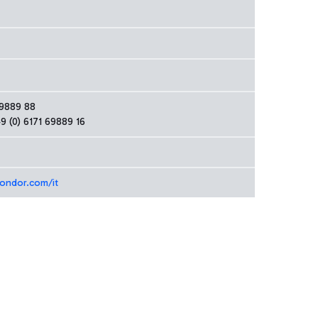
69889 88
 (0) 6171 69889 16
ondor.com/it