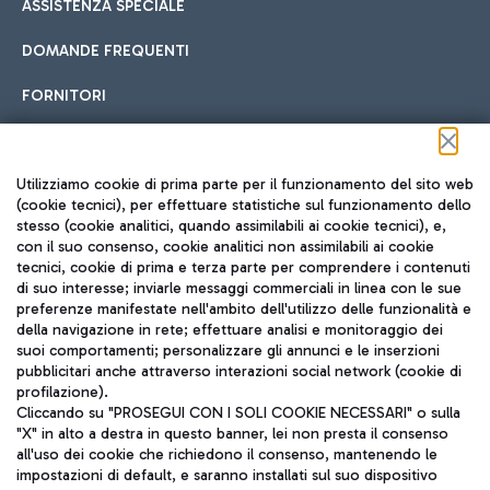
ASSISTENZA SPECIALE
DOMANDE FREQUENTI
FORNITORI
Seguici sui social
Utilizziamo cookie di prima parte per il funzionamento del sito web
(cookie tecnici), per effettuare statistiche sul funzionamento dello
stesso (cookie analitici, quando assimilabili ai cookie tecnici), e,
con il suo consenso, cookie analitici non assimilabili ai cookie
tecnici, cookie di prima e terza parte per comprendere i contenuti
di suo interesse; inviarle messaggi commerciali in linea con le sue
TRAVEL JOURNAL
preferenze manifestate nell'ambito dell'utilizzo delle funzionalità e
della navigazione in rete; effettuare analisi e monitoraggio dei
ITA
suoi comportamenti; personalizzare gli annunci e le inserzioni
pubblicitari anche attraverso interazioni social network (cookie di
profilazione).
Cliccando su "PROSEGUI CON I SOLI COOKIE NECESSARI" o sulla
"X" in alto a destra in questo banner, lei non presta il consenso
all'uso dei cookie che richiedono il consenso, mantenendo le
impostazioni di default, e saranno installati sul suo dispositivo