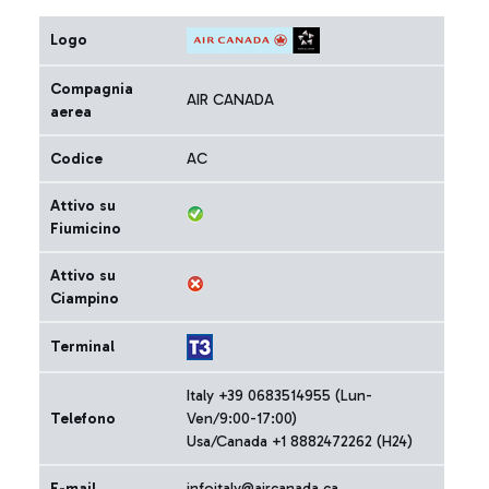
Logo
Compagnia
AIR CANADA
aerea
Codice
AC
Attivo su
Fiumicino
Attivo su
Ciampino
Terminal
Italy +39 0683514955 (Lun-
Telefono
Ven/9:00-17:00)
Usa/Canada +1 8882472262 (H24)
E-mail
infoitaly@aircanada.ca