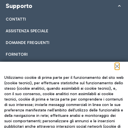
Supporto
CONTATTI
ASSISTENZA SPECIALE
DOMANDE FREQUENTI
FORNITORI
Seguici sui social
Utilizziamo cookie di prima parte per il funzionamento del sito web
(cookie tecnici), per effettuare statistiche sul funzionamento dello
stesso (cookie analitici, quando assimilabili ai cookie tecnici), e,
con il suo consenso, cookie analitici non assimilabili ai cookie
tecnici, cookie di prima e terza parte per comprendere i contenuti
di suo interesse; inviarle messaggi commerciali in linea con le sue
TRAVEL JOURNAL
preferenze manifestate nell'ambito dell'utilizzo delle funzionalità e
della navigazione in rete; effettuare analisi e monitoraggio dei
ITA
suoi comportamenti; personalizzare gli annunci e le inserzioni
pubblicitari anche attraverso interazioni social network (cookie di