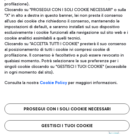
profilazione).
Cliccando su "PROSEGUI CON I SOLI COOKIE NECESSARI" o sulla
"X" in alto a destra in questo banner, lei non presta il consenso
all'uso dei cookie che richiedono il consenso, mantenendo le
impostazioni di default, e saranno installati sul suo dispositivo
esclusivamente i cookie funzionali alla navigazione sul sito web e i
Aeroporti di Roma S.p.A. - Società soggetta a direzione e
cookie analitici assimilabili a quelli tecnici.
coordinamento di Mundys S.p.A.
Cliccando su "ACCETTA TUTTI I COOKIE" presterà il suo consenso
al posizionamento di tutti i cookie ivi compresi cookie di
Codice fiscale e Registro delle Imprese di Roma 13032990155 P.
profilazione. Il consenso è facoltativo e può essere revocato in
IVA 06572251004
qualsiasi momento. Potrà selezionare le sue preferenze per i
Capitale sociale 62.224.743,00 int. vers.
singoli cookie cliccando su "GESTISCI I TUOI COOKIE" (accessibile
Sede legale: Via Pier Paolo Racchetti 1 - 00054 Fiumicino (RM)
in ogni momento dal sito).
telefono +39 06 65951
Privacy policy
Note legali
Consulta la nostra
Cookie Policy
per maggiori informazioni.
Mappa sito
Accessibilità
Roma FCO
L'aeroporto stellato
PROSEGUI CON I SOLI COOKIE NECESSARI
QUALITÀ
SOSTENIBILITÀ
INNOVAZIONE
GESTISCI I TUOI COOKIE