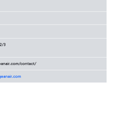
2/3
eanair.com/contact/
geanair.com