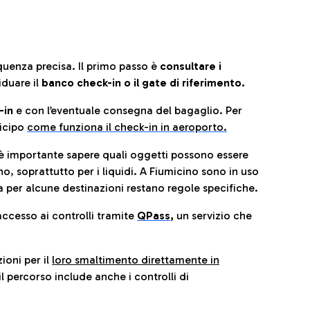
quenza precisa. Il primo passo è
consultare i
iduare il
banco check-in o il gate di riferimento.
-in
e con l’eventuale consegna del bagaglio. Per
icip
o
come funziona il check-in in aeroporto.
è importante sapere quali oggetti possono essere
o, soprattutto per i liquidi. A Fiumicino sono in uso
 per alcune destinazioni restano regole specifiche.
accesso ai controlli tramite
QPass
,
un servizio che
ioni per il
loro smaltimento direttamente in
il percorso include anche i controlli di