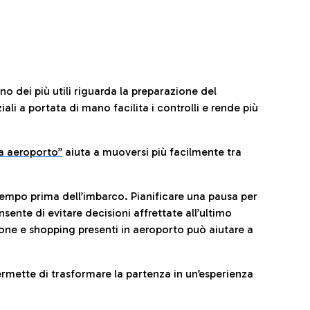
no dei più utili riguarda la preparazione del
li a portata di mano facilita i controlli e rende più
da aeroporto”
a
iuta a muoversi più facilmente tra
tempo prima dell’imbarco. Pianificare una pausa per
sente di evitare decisioni affrettate all’ultimo
one e shopping presenti in aeroporto può aiutare a
ermette di trasformare la partenza in un’esperienza