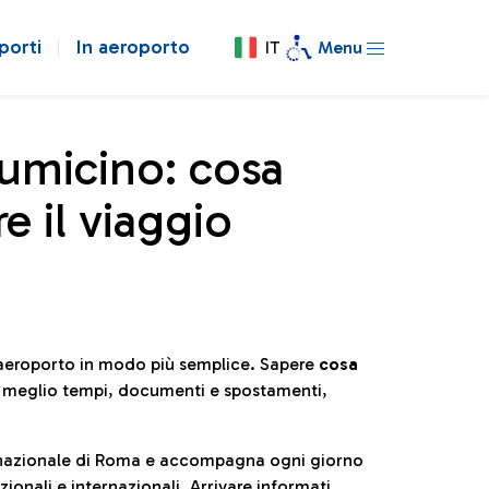
porti
In aeroporto
IT
Menu
iumicino: cosa
e il viaggio
l’aeroporto in modo più semplice. Sapere
cosa
e meglio tempi, documenti e spostamenti,
ternazionale di Roma e accompagna ogni giorno
ionali e internazionali. Arrivare informati