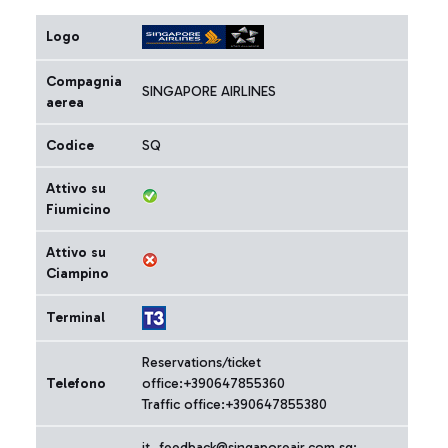
Logo
Compagnia
SINGAPORE AIRLINES
aerea
Codice
SQ
Attivo su
Fiumicino
Attivo su
Ciampino
Terminal
Reservations/ticket
Telefono
office:+390647855360
Traffic office:+390647855380
it_feedback@singaporeair.com.sg;