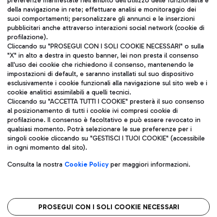
preferenze manifestate nell'ambito dell'utilizzo delle funzionalità e
della navigazione in rete; effettuare analisi e monitoraggio dei
ITA
suoi comportamenti; personalizzare gli annunci e le inserzioni
pubblicitari anche attraverso interazioni social network (cookie di
profilazione).
Cliccando su "PROSEGUI CON I SOLI COOKIE NECESSARI" o sulla
"X" in alto a destra in questo banner, lei non presta il consenso
all'uso dei cookie che richiedono il consenso, mantenendo le
impostazioni di default, e saranno installati sul suo dispositivo
esclusivamente i cookie funzionali alla navigazione sul sito web e i
Aeroporti di Roma S.p.A. - Società soggetta a direzione e
cookie analitici assimilabili a quelli tecnici.
coordinamento di Mundys S.p.A.
Cliccando su "ACCETTA TUTTI I COOKIE" presterà il suo consenso
al posizionamento di tutti i cookie ivi compresi cookie di
Codice fiscale e Registro delle Imprese di Roma 13032990155 P.
profilazione. Il consenso è facoltativo e può essere revocato in
IVA 06572251004
qualsiasi momento. Potrà selezionare le sue preferenze per i
Capitale sociale 62.224.743,00 int. vers.
singoli cookie cliccando su "GESTISCI I TUOI COOKIE" (accessibile
Sede legale: Via Pier Paolo Racchetti 1 - 00054 Fiumicino (RM)
in ogni momento dal sito).
telefono +39 06 65951
Privacy policy
Note legali
Consulta la nostra
Cookie Policy
per maggiori informazioni.
Mappa sito
Accessibilità
Roma FCO
L'aeroporto stellato
PROSEGUI CON I SOLI COOKIE NECESSARI