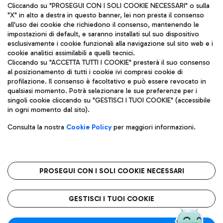
Cliccando su "PROSEGUI CON I SOLI COOKIE NECESSARI" o sulla
"X" in alto a destra in questo banner, lei non presta il consenso
all'uso dei cookie che richiedono il consenso, mantenendo le
impostazioni di default, e saranno installati sul suo dispositivo
esclusivamente i cookie funzionali alla navigazione sul sito web e i
Aeroporti di Roma S.p.A. - Società soggetta a direzione e
cookie analitici assimilabili a quelli tecnici.
coordinamento di Mundys S.p.A.
Cliccando su "ACCETTA TUTTI I COOKIE" presterà il suo consenso
al posizionamento di tutti i cookie ivi compresi cookie di
Codice fiscale e Registro delle Imprese di Roma 13032990155 P.
profilazione. Il consenso è facoltativo e può essere revocato in
IVA 06572251004
qualsiasi momento. Potrà selezionare le sue preferenze per i
Capitale sociale 62.224.743,00 int. vers.
singoli cookie cliccando su "GESTISCI I TUOI COOKIE" (accessibile
Sede legale: Via Pier Paolo Racchetti 1 - 00054 Fiumicino (RM)
in ogni momento dal sito).
telefono +39 06 65951
Privacy policy
Note legali
Consulta la nostra
Cookie Policy
per maggiori informazioni.
Mappa sito
Accessibilità
Roma FCO
L'aeroporto stellato
PROSEGUI CON I SOLI COOKIE NECESSARI
QUALITÀ
SOSTENIBILITÀ
INNOVAZIONE
GESTISCI I TUOI COOKIE