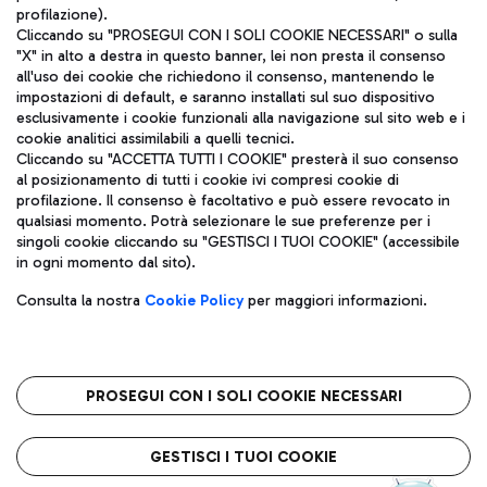
profilazione).
Cliccando su "PROSEGUI CON I SOLI COOKIE NECESSARI" o sulla
"X" in alto a destra in questo banner, lei non presta il consenso
all'uso dei cookie che richiedono il consenso, mantenendo le
impostazioni di default, e saranno installati sul suo dispositivo
esclusivamente i cookie funzionali alla navigazione sul sito web e i
Aeroporti di Roma S.p.A. - Società soggetta a direzione e
cookie analitici assimilabili a quelli tecnici.
coordinamento di Mundys S.p.A.
Cliccando su "ACCETTA TUTTI I COOKIE" presterà il suo consenso
al posizionamento di tutti i cookie ivi compresi cookie di
Codice fiscale e Registro delle Imprese di Roma 13032990155 P.
profilazione. Il consenso è facoltativo e può essere revocato in
IVA 06572251004
qualsiasi momento. Potrà selezionare le sue preferenze per i
Capitale sociale 62.224.743,00 int. vers.
singoli cookie cliccando su "GESTISCI I TUOI COOKIE" (accessibile
Sede legale: Via Pier Paolo Racchetti 1 - 00054 Fiumicino (RM)
in ogni momento dal sito).
telefono +39 06 65951
Privacy policy
Note legali
Consulta la nostra
Cookie Policy
per maggiori informazioni.
Mappa sito
Accessibilità
Roma FCO
L'aeroporto stellato
PROSEGUI CON I SOLI COOKIE NECESSARI
QUALITÀ
SOSTENIBILITÀ
INNOVAZIONE
GESTISCI I TUOI COOKIE