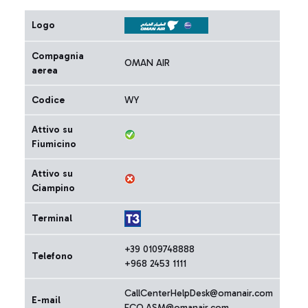
Logo
Compagnia
OMAN AIR
aerea
Codice
WY
Attivo su
Fiumicino
Attivo su
Ciampino
Terminal
+39 0109748888
Telefono
+968 2453 1111
CallCenterHelpDesk@omanair.com
E-mail
FCO.ASM@omanair.com