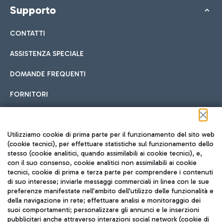
Supporto
CONTATTI
ASSISTENZA SPECIALE
DOMANDE FREQUENTI
FORNITORI
Seguici sui social
Utilizziamo cookie di prima parte per il funzionamento del sito web
(cookie tecnici), per effettuare statistiche sul funzionamento dello
stesso (cookie analitici, quando assimilabili ai cookie tecnici), e,
con il suo consenso, cookie analitici non assimilabili ai cookie
tecnici, cookie di prima e terza parte per comprendere i contenuti
di suo interesse; inviarle messaggi commerciali in linea con le sue
TRAVEL JOURNAL
preferenze manifestate nell'ambito dell'utilizzo delle funzionalità e
della navigazione in rete; effettuare analisi e monitoraggio dei
ITA
suoi comportamenti; personalizzare gli annunci e le inserzioni
pubblicitari anche attraverso interazioni social network (cookie di