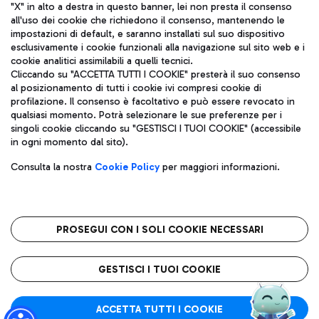
"X" in alto a destra in questo banner, lei non presta il consenso
all'uso dei cookie che richiedono il consenso, mantenendo le
impostazioni di default, e saranno installati sul suo dispositivo
esclusivamente i cookie funzionali alla navigazione sul sito web e i
Aeroporti di Roma S.p.A. - Società soggetta a direzione e
cookie analitici assimilabili a quelli tecnici.
coordinamento di Mundys S.p.A.
Cliccando su "ACCETTA TUTTI I COOKIE" presterà il suo consenso
al posizionamento di tutti i cookie ivi compresi cookie di
Codice fiscale e Registro delle Imprese di Roma 13032990155 P.
profilazione. Il consenso è facoltativo e può essere revocato in
IVA 06572251004
qualsiasi momento. Potrà selezionare le sue preferenze per i
Capitale sociale 62.224.743,00 int. vers.
singoli cookie cliccando su "GESTISCI I TUOI COOKIE" (accessibile
Sede legale: Via Pier Paolo Racchetti 1 - 00054 Fiumicino (RM)
in ogni momento dal sito).
telefono +39 06 65951
Privacy policy
Note legali
Consulta la nostra
Cookie Policy
per maggiori informazioni.
Mappa sito
Accessibilità
Roma FCO
L'aeroporto stellato
PROSEGUI CON I SOLI COOKIE NECESSARI
QUALITÀ
SOSTENIBILITÀ
INNOVAZIONE
GESTISCI I TUOI COOKIE
ACCETTA TUTTI I COOKIE