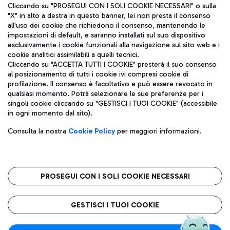
Cliccando su "PROSEGUI CON I SOLI COOKIE NECESSARI" o sulla
"X" in alto a destra in questo banner, lei non presta il consenso
all'uso dei cookie che richiedono il consenso, mantenendo le
impostazioni di default, e saranno installati sul suo dispositivo
esclusivamente i cookie funzionali alla navigazione sul sito web e i
Aeroporti di Roma S.p.A. - Società soggetta a direzione e
cookie analitici assimilabili a quelli tecnici.
coordinamento di Mundys S.p.A.
Cliccando su "ACCETTA TUTTI I COOKIE" presterà il suo consenso
al posizionamento di tutti i cookie ivi compresi cookie di
Codice fiscale e Registro delle Imprese di Roma 13032990155 P.
profilazione. Il consenso è facoltativo e può essere revocato in
IVA 06572251004
qualsiasi momento. Potrà selezionare le sue preferenze per i
Capitale sociale 62.224.743,00 int. vers.
singoli cookie cliccando su "GESTISCI I TUOI COOKIE" (accessibile
Sede legale: Via Pier Paolo Racchetti 1 - 00054 Fiumicino (RM)
in ogni momento dal sito).
telefono +39 06 65951
Privacy policy
Note legali
Consulta la nostra
Cookie Policy
per maggiori informazioni.
Mappa sito
Accessibilità
Roma FCO
L'aeroporto stellato
PROSEGUI CON I SOLI COOKIE NECESSARI
QUALITÀ
SOSTENIBILITÀ
INNOVAZIONE
GESTISCI I TUOI COOKIE