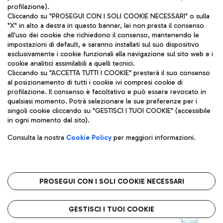
profilazione).
Cliccando su "PROSEGUI CON I SOLI COOKIE NECESSARI" o sulla
"X" in alto a destra in questo banner, lei non presta il consenso
all'uso dei cookie che richiedono il consenso, mantenendo le
impostazioni di default, e saranno installati sul suo dispositivo
esclusivamente i cookie funzionali alla navigazione sul sito web e i
Aeroporti di Roma S.p.A. - Società soggetta a direzione e
cookie analitici assimilabili a quelli tecnici.
coordinamento di Mundys S.p.A.
Cliccando su "ACCETTA TUTTI I COOKIE" presterà il suo consenso
al posizionamento di tutti i cookie ivi compresi cookie di
Codice fiscale e Registro delle Imprese di Roma 13032990155 P.
profilazione. Il consenso è facoltativo e può essere revocato in
IVA 06572251004
qualsiasi momento. Potrà selezionare le sue preferenze per i
Capitale sociale 62.224.743,00 int. vers.
singoli cookie cliccando su "GESTISCI I TUOI COOKIE" (accessibile
Sede legale: Via Pier Paolo Racchetti 1 - 00054 Fiumicino (RM)
in ogni momento dal sito).
telefono +39 06 65951
Privacy policy
Note legali
Consulta la nostra
Cookie Policy
per maggiori informazioni.
Mappa sito
Accessibilità
Roma FCO
L'aeroporto stellato
PROSEGUI CON I SOLI COOKIE NECESSARI
QUALITÀ
SOSTENIBILITÀ
INNOVAZIONE
GESTISCI I TUOI COOKIE