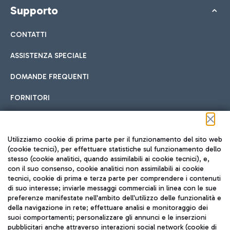
Supporto
CONTATTI
ASSISTENZA SPECIALE
DOMANDE FREQUENTI
FORNITORI
Seguici sui social
Utilizziamo cookie di prima parte per il funzionamento del sito web
(cookie tecnici), per effettuare statistiche sul funzionamento dello
stesso (cookie analitici, quando assimilabili ai cookie tecnici), e,
con il suo consenso, cookie analitici non assimilabili ai cookie
tecnici, cookie di prima e terza parte per comprendere i contenuti
di suo interesse; inviarle messaggi commerciali in linea con le sue
TRAVEL JOURNAL
preferenze manifestate nell'ambito dell'utilizzo delle funzionalità e
della navigazione in rete; effettuare analisi e monitoraggio dei
ITA
suoi comportamenti; personalizzare gli annunci e le inserzioni
pubblicitari anche attraverso interazioni social network (cookie di