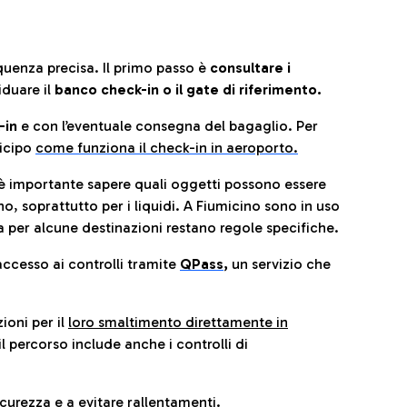
quenza precisa. Il primo passo è
consultare i
iduare il
banco check-in o il gate di riferimento.
-in
e con l’eventuale consegna del bagaglio. Per
icip
o
come funziona il check-in in aeroporto.
è importante sapere quali oggetti possono essere
o, soprattutto per i liquidi. A Fiumicino sono in uso
 per alcune destinazioni restano regole specifiche.
accesso ai controlli tramite
QPass
,
un servizio che
ioni per il
loro smaltimento direttamente in
il percorso include anche i controlli di
urezza e a evitare rallentamenti.