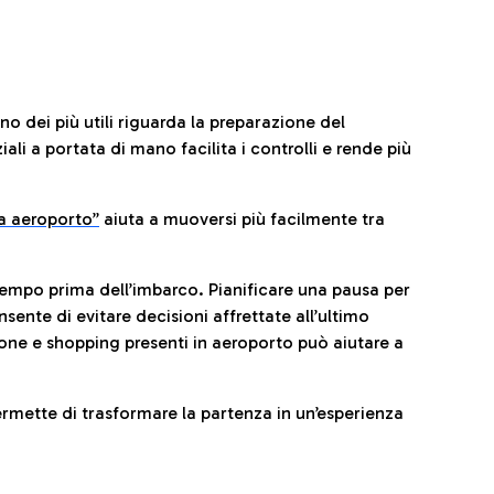
no dei più utili riguarda la preparazione del
li a portata di mano facilita i controlli e rende più
da aeroporto”
a
iuta a muoversi più facilmente tra
tempo prima dell’imbarco. Pianificare una pausa per
sente di evitare decisioni affrettate all’ultimo
one e shopping presenti in aeroporto può aiutare a
ermette di trasformare la partenza in un’esperienza