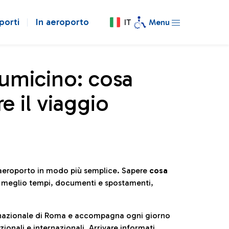
porti
In aeroporto
IT
Menu
iumicino: cosa
e il viaggio
l’aeroporto in modo più semplice. Sapere
cosa
e meglio tempi, documenti e spostamenti,
ternazionale di Roma e accompagna ogni giorno
ionali e internazionali. Arrivare informati