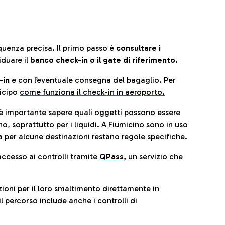
quenza precisa. Il primo passo è
consultare i
iduare il
banco check-in o il gate di riferimento.
-in
e con l’eventuale consegna del bagaglio. Per
icip
o
come funziona il check-in in aeroporto.
è importante sapere quali oggetti possono essere
o, soprattutto per i liquidi. A Fiumicino sono in uso
 per alcune destinazioni restano regole specifiche.
accesso ai controlli tramite
QPass
,
un servizio che
ioni per il
loro smaltimento direttamente in
il percorso include anche i controlli di