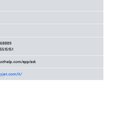
2068889
 5515151
custhelp.com/app/ask
yjet.com/it/