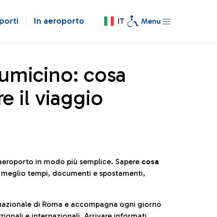
porti
In aeroporto
IT
Menu
iumicino: cosa
e il viaggio
l’aeroporto in modo più semplice. Sapere
cosa
e meglio tempi, documenti e spostamenti,
ternazionale di Roma e accompagna ogni giorno
ionali e internazionali. Arrivare informati