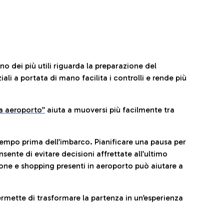
no dei più utili riguarda la preparazione del
li a portata di mano facilita i controlli e rende più
da aeroporto”
a
iuta a muoversi più facilmente tra
tempo prima dell’imbarco. Pianificare una pausa per
sente di evitare decisioni affrettate all’ultimo
one e shopping presenti in aeroporto può aiutare a
ermette di trasformare la partenza in un’esperienza