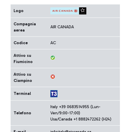
Logo
Compagnia
AIR CANADA
aerea
Codice
AC
Attivo su
Fiumicino
Attivo su
Ciampino
Terminal
Italy +39 0683514955 (Lun-
Telefono
Ven/9:00-17:00)
Usa/Canada +1 8882472262 (H24)
E-mail
infoitaly@aircanada.ca