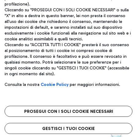
profilazione).
Cliccando su "PROSEGUI CON I SOLI COOKIE NECESSARI" o sulla
"X" in alto a destra in questo banner, lei non presta il consenso
all'uso dei cookie che richiedono il consenso, mantenendo le
impostazioni di default, e saranno installati sul suo dispositivo
esclusivamente i cookie funzionali alla navigazione sul sito web e i
Aeroporti di Roma S.p.A. - Società soggetta a direzione e
cookie analitici assimilabili a quelli tecnici.
coordinamento di Mundys S.p.A.
Cliccando su "ACCETTA TUTTI I COOKIE" presterà il suo consenso
al posizionamento di tutti i cookie ivi compresi cookie di
Codice fiscale e Registro delle Imprese di Roma 13032990155 P.
profilazione. Il consenso è facoltativo e può essere revocato in
IVA 06572251004
qualsiasi momento. Potrà selezionare le sue preferenze per i
Capitale sociale 62.224.743,00 int. vers.
singoli cookie cliccando su "GESTISCI I TUOI COOKIE" (accessibile
Sede legale: Via Pier Paolo Racchetti 1 - 00054 Fiumicino (RM)
in ogni momento dal sito).
telefono +39 06 65951
Privacy policy
Note legali
Consulta la nostra
Cookie Policy
per maggiori informazioni.
Mappa sito
Accessibilità
Roma FCO
L'aeroporto stellato
PROSEGUI CON I SOLI COOKIE NECESSARI
QUALITÀ
SOSTENIBILITÀ
INNOVAZIONE
GESTISCI I TUOI COOKIE