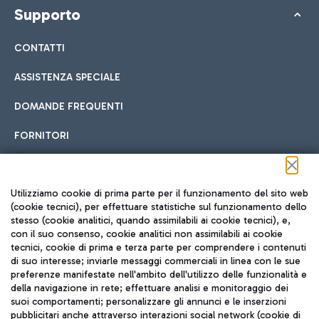
Supporto
CONTATTI
ASSISTENZA SPECIALE
DOMANDE FREQUENTI
FORNITORI
Seguici sui social
Utilizziamo cookie di prima parte per il funzionamento del sito web
(cookie tecnici), per effettuare statistiche sul funzionamento dello
stesso (cookie analitici, quando assimilabili ai cookie tecnici), e,
con il suo consenso, cookie analitici non assimilabili ai cookie
tecnici, cookie di prima e terza parte per comprendere i contenuti
di suo interesse; inviarle messaggi commerciali in linea con le sue
TRAVEL JOURNAL
preferenze manifestate nell'ambito dell'utilizzo delle funzionalità e
della navigazione in rete; effettuare analisi e monitoraggio dei
ITA
suoi comportamenti; personalizzare gli annunci e le inserzioni
pubblicitari anche attraverso interazioni social network (cookie di