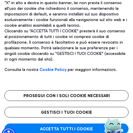
"X" in alto a destra in questo banner, lei non presta il consenso
all'uso dei cookie che richiedono il consenso, mantenendo le
impostazioni di default, e saranno installati sul suo dispositivo
esclusivamente i cookie funzionali alla navigazione sul sito web e i
Aeroporti di Roma S.p.A. - Società soggetta a direzione e
cookie analitici assimilabili a quelli tecnici.
coordinamento di Mundys S.p.A.
Cliccando su "ACCETTA TUTTI I COOKIE" presterà il suo consenso
al posizionamento di tutti i cookie ivi compresi cookie di
Codice fiscale e Registro delle Imprese di Roma 13032990155 P.
profilazione. Il consenso è facoltativo e può essere revocato in
IVA 06572251004
qualsiasi momento. Potrà selezionare le sue preferenze per i
Capitale sociale 62.224.743,00 int. vers.
singoli cookie cliccando su "GESTISCI I TUOI COOKIE" (accessibile
Sede legale: Via Pier Paolo Racchetti 1 - 00054 Fiumicino (RM)
in ogni momento dal sito).
telefono +39 06 65951
Privacy policy
Note legali
Consulta la nostra
Cookie Policy
per maggiori informazioni.
Mappa sito
Accessibilità
Roma FCO
L'aeroporto stellato
PROSEGUI CON I SOLI COOKIE NECESSARI
QUALITÀ
SOSTENIBILITÀ
INNOVAZIONE
GESTISCI I TUOI COOKIE
ACCETTA TUTTI I COOKIE