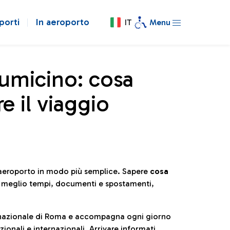
porti
In aeroporto
IT
Menu
iumicino: cosa
e il viaggio
l’aeroporto in modo più semplice. Sapere
cosa
e meglio tempi, documenti e spostamenti,
ternazionale di Roma e accompagna ogni giorno
ionali e internazionali. Arrivare informati