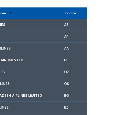
erea
Codice
NES
AS
AP
RLINES
AA
 AIRLINES LTD
IZ
NES
OZ
LINES
OS
DESH AIRLINES LIMITED
BG
LINES
BZ