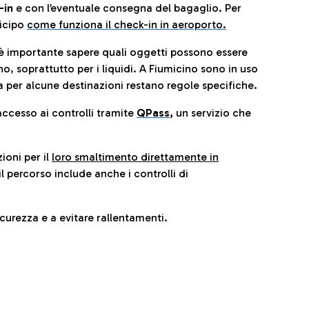
-in
e con l’eventuale consegna del bagaglio. Per
icip
o
come funziona il check-in in aeroporto.
è importante sapere quali oggetti possono essere
o, soprattutto per i liquidi. A Fiumicino sono in uso
 per alcune destinazioni restano regole specifiche.
accesso ai controlli tramite
QPass
,
un servizio che
ioni per il
loro smaltimento direttamente in
il percorso include anche i controlli di
urezza e a evitare rallentamenti.