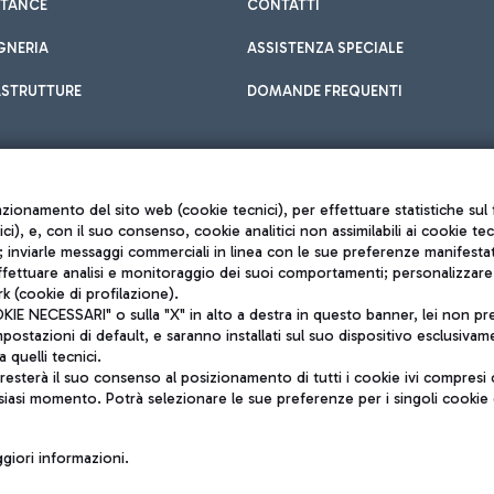
STANCE
CONTATTI
GNERIA
ASSISTENZA SPECIALE
ASTRUTTURE
DOMANDE FREQUENTI
unzionamento del sito web (cookie tecnici), per effettuare statistiche s
nici), e, con il suo consenso, cookie analitici non assimilabili ai cookie te
inviarle messaggi commerciali in linea con le sue preferenze manifestate 
effettuare analisi e monitoraggio dei suoi comportamenti; personalizzare g
k (cookie di profilazione).
Privacy policy
 NECESSARI" o sulla "X" in alto a destra in questo banner, lei non pres
Note legali
stazioni di default, e saranno installati sul suo dispositivo esclusivame
Mappa sito
a quelli tecnici.
nto di Mundys S.p.A.
Accessibilità
sterà il suo consenso al posizionamento di tutti i cookie ivi compresi c
6572251004
QUALITÀ
siasi momento. Potrà selezionare le sue preferenze per i singoli cooki
o +39 06 65951
iori informazioni.