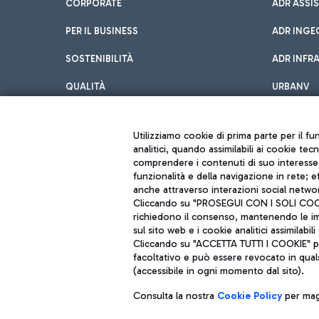
CORPORATE
ADR ASSI
PER IL BUSINESS
ADR INGE
SOSTENIBILITÀ
ADR INFR
QUALITÀ
URBANV
INNOVATION
Utilizziamo cookie di prima parte per il f
analitici, quando assimilabili ai cookie tec
comprendere i contenuti di suo interesse; 
funzionalità e della navigazione in rete; 
anche attraverso interazioni social networ
Cliccando su "PROSEGUI CON I SOLI COOKIE
richiedono il consenso, mantenendo le impo
sul sito web e i cookie analitici assimilabili 
Aeroporti di Roma S.p.A. - Società soggetta a direzione e coordiname
Cliccando su "ACCETTA TUTTI I COOKIE" pre
Codice fiscale e Registro delle Imprese di Roma 13032990155 P. IVA 0
Capitale sociale 62.224.743,00 int. vers.
facoltativo e può essere revocato in qual
Sede legale: Via Pier Paolo Racchetti 1 - 00054 Fiumicino (RM) telefon
(accessibile in ogni momento dal sito).
Consulta la nostra
Cookie Policy
per magg