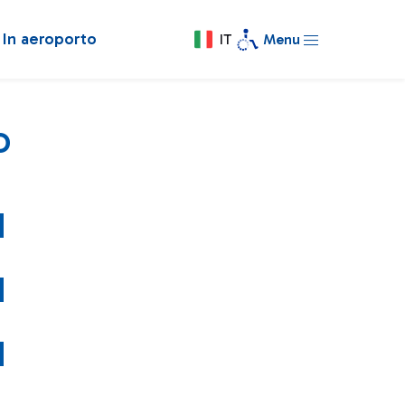
In aeroporto
IT
Menu
o