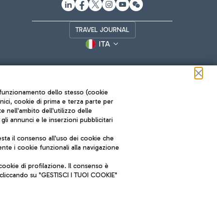
TRAVEL JOURNAL
ITA
ul funzionamento dello stesso (cookie
cnici, cookie di prima e terza parte per
nell'ambito dell'utilizzo delle
li annunci e le inserzioni pubblicitari
ta il consenso all'uso dei cookie che
Roma FCO
nte i cookie funzionali alla navigazione
L'aeroporto stellato
ookie di profilazione. Il consenso è
SOSTENIBILITÀ
INNOVAZIONE
e cliccando su "GESTISCI I TUOI COOKIE"