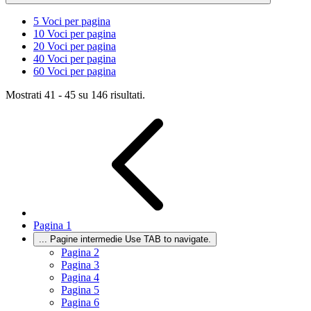
5
Voci per pagina
10
Voci per pagina
20
Voci per pagina
40
Voci per pagina
60
Voci per pagina
Mostrati 41 - 45 su 146 risultati.
Pagina
1
...
Pagine intermedie Use TAB to navigate.
Pagina
2
Pagina
3
Pagina
4
Pagina
5
Pagina
6