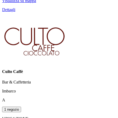
Visualizza su mappa
Dettagli
Culto Caffè
Bar & Caffetteria
Imbarco
A
1 negozio