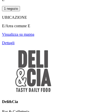
1 negozio
UBICAZIONE
E/Area comune E
Visualizza su mappa
Dettagli
Deli&Cia
Bar & Caffetteria