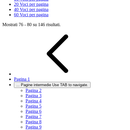
20
Voci per pagina
40
Voci per pagina
60
Voci per pagina
Mostrati 76 - 80 su 146 risultati.
Pagina
1
...
Pagine intermedie Use TAB to navigate.
Pagina
2
Pagina
3
Pagina
4
Pagina
5
Pagina
6
Pagina
7
Pagina
8
Pagina
9