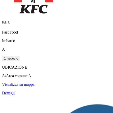
KFC
Fast Food
Imbarco
A
1 negozio
UBICAZIONE
A/Area comune A
Visualizza su mappa
Dettagli