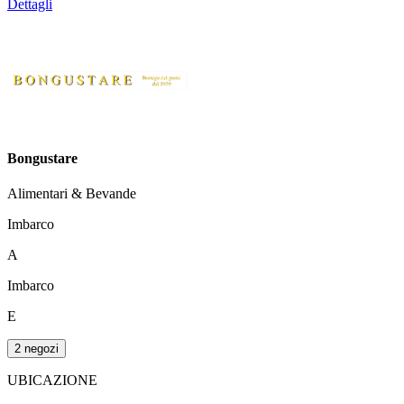
Dettagli
Bongustare
Alimentari & Bevande
Imbarco
A
Imbarco
E
2 negozi
UBICAZIONE