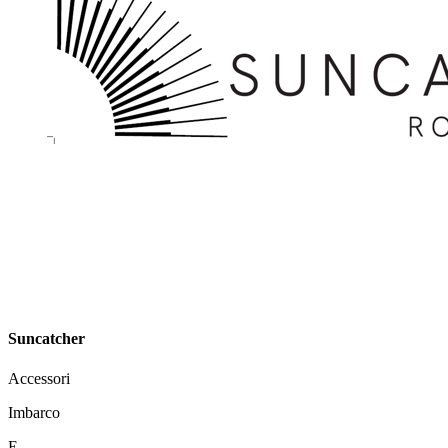
Suncatcher
Accessori
Imbarco
E