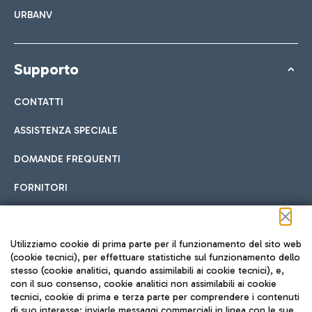
URBANV
Supporto
CONTATTI
ASSISTENZA SPECIALE
DOMANDE FREQUENTI
FORNITORI
Seguici sui social
Utilizziamo cookie di prima parte per il funzionamento del sito web
(cookie tecnici), per effettuare statistiche sul funzionamento dello
stesso (cookie analitici, quando assimilabili ai cookie tecnici), e,
con il suo consenso, cookie analitici non assimilabili ai cookie
tecnici, cookie di prima e terza parte per comprendere i contenuti
di suo interesse; inviarle messaggi commerciali in linea con le sue