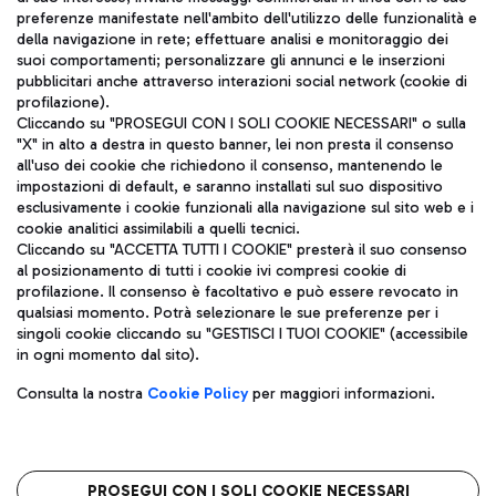
TRAVEL JOURNAL
preferenze manifestate nell'ambito dell'utilizzo delle funzionalità e
della navigazione in rete; effettuare analisi e monitoraggio dei
ITA
suoi comportamenti; personalizzare gli annunci e le inserzioni
pubblicitari anche attraverso interazioni social network (cookie di
profilazione).
Cliccando su "PROSEGUI CON I SOLI COOKIE NECESSARI" o sulla
"X" in alto a destra in questo banner, lei non presta il consenso
all'uso dei cookie che richiedono il consenso, mantenendo le
impostazioni di default, e saranno installati sul suo dispositivo
esclusivamente i cookie funzionali alla navigazione sul sito web e i
Aeroporti di Roma S.p.A. - Società soggetta a direzione e
cookie analitici assimilabili a quelli tecnici.
coordinamento di Mundys S.p.A.
Cliccando su "ACCETTA TUTTI I COOKIE" presterà il suo consenso
al posizionamento di tutti i cookie ivi compresi cookie di
Codice fiscale e Registro delle Imprese di Roma 13032990155 P.
profilazione. Il consenso è facoltativo e può essere revocato in
IVA 06572251004
qualsiasi momento. Potrà selezionare le sue preferenze per i
Capitale sociale 62.224.743,00 int. vers.
singoli cookie cliccando su "GESTISCI I TUOI COOKIE" (accessibile
Sede legale: Via Pier Paolo Racchetti 1 - 00054 Fiumicino (RM)
in ogni momento dal sito).
telefono +39 06 65951
Privacy policy
Note legali
Consulta la nostra
Cookie Policy
per maggiori informazioni.
Mappa sito
Accessibilità
Roma FCO
L'aeroporto stellato
PROSEGUI CON I SOLI COOKIE NECESSARI