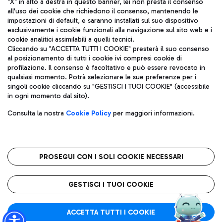
"X" in alto a destra in questo banner, lei non presta il consenso
all'uso dei cookie che richiedono il consenso, mantenendo le
impostazioni di default, e saranno installati sul suo dispositivo
esclusivamente i cookie funzionali alla navigazione sul sito web e i
Aeroporti di Roma S.p.A. - Società soggetta a direzione e
cookie analitici assimilabili a quelli tecnici.
coordinamento di Mundys S.p.A.
Cliccando su "ACCETTA TUTTI I COOKIE" presterà il suo consenso
al posizionamento di tutti i cookie ivi compresi cookie di
Codice fiscale e Registro delle Imprese di Roma 13032990155 P.
profilazione. Il consenso è facoltativo e può essere revocato in
IVA 06572251004
qualsiasi momento. Potrà selezionare le sue preferenze per i
Capitale sociale 62.224.743,00 int. vers.
singoli cookie cliccando su "GESTISCI I TUOI COOKIE" (accessibile
Sede legale: Via Pier Paolo Racchetti 1 - 00054 Fiumicino (RM)
in ogni momento dal sito).
telefono +39 06 65951
Privacy policy
Note legali
Consulta la nostra
Cookie Policy
per maggiori informazioni.
Mappa sito
Accessibilità
Roma FCO
L'aeroporto stellato
PROSEGUI CON I SOLI COOKIE NECESSARI
QUALITÀ
SOSTENIBILITÀ
INNOVAZIONE
GESTISCI I TUOI COOKIE
ACCETTA TUTTI I COOKIE