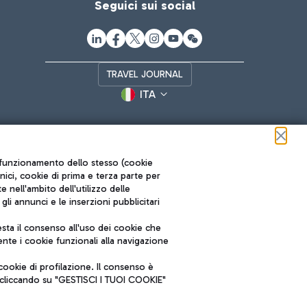
Seguici sui social
TRAVEL JOURNAL
ITA
ul funzionamento dello stesso (cookie
cnici, cookie di prima e terza parte per
nell'ambito dell'utilizzo delle
li annunci e le inserzioni pubblicitari
ta il consenso all'uso dei cookie che
Roma FCO
nte i cookie funzionali alla navigazione
L'aeroporto stellato
ookie di profilazione. Il consenso è
SOSTENIBILITÀ
INNOVAZIONE
e cliccando su "GESTISCI I TUOI COOKIE"