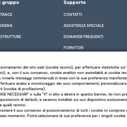
el gruppo
Supporto
STANCE
CONTATTI
GNERIA
ASSISTENZA SPECIALE
ASTRUTTURE
DOMANDE FREQUENTI
FORNITORI
unzionamento del sito web (cookie tecnici), per effettuare statistiche s
nici), e, con il suo consenso, cookie analitici non assimilabili ai cookie te
inviarle messaggi commerciali in linea con le sue preferenze manifestate 
effettuare analisi e monitoraggio dei suoi comportamenti; personalizzare g
k (cookie di profilazione).
Privacy policy
 NECESSARI" o sulla "X" in alto a destra in questo banner, lei non pres
Note legali
stazioni di default, e saranno installati sul suo dispositivo esclusivame
Mappa sito
a quelli tecnici.
nto di Mundys S.p.A.
Accessibilità
sterà il suo consenso al posizionamento di tutti i cookie ivi compresi c
6572251004
QUALITÀ
siasi momento. Potrà selezionare le sue preferenze per i singoli cooki
o +39 06 65951