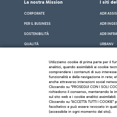
La nostra Mission
I siti d
CORPORATE
ADR ASSI
PER IL BUSINESS
ADR INGE
SOSTENIBILITÀ
ADR INFR
QUALITÀ
URBANV
INNOVATION
Utilizziamo cookie di prima parte per il f
analitici, quando assimilabili ai cookie tec
comprendere i contenuti di suo interesse; 
funzionalità e della navigazione in rete; 
anche attraverso interazioni social networ
Cliccando su "PROSEGUI CON I SOLI COOKIE
richiedono il consenso, mantenendo le impo
sul sito web e i cookie analitici assimilabili 
Aeroporti di Roma S.p.A. - Società soggetta a direzione e coordiname
Cliccando su "ACCETTA TUTTI I COOKIE" pre
Codice fiscale e Registro delle Imprese di Roma 13032990155 P. IVA 0
Capitale sociale 62.224.743,00 int. vers.
facoltativo e può essere revocato in qual
Sede legale: Via Pier Paolo Racchetti 1 - 00054 Fiumicino (RM) telefon
(accessibile in ogni momento dal sito).