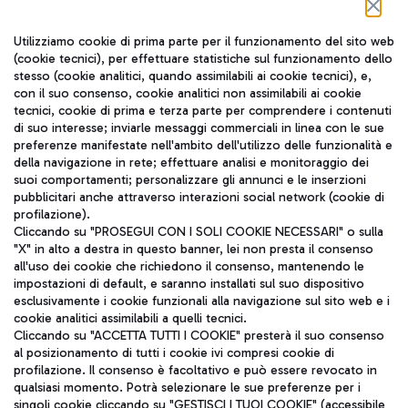
Seguici sui social
Utilizziamo cookie di prima parte per il funzionamento del sito web
(cookie tecnici), per effettuare statistiche sul funzionamento dello
stesso (cookie analitici, quando assimilabili ai cookie tecnici), e,
con il suo consenso, cookie analitici non assimilabili ai cookie
tecnici, cookie di prima e terza parte per comprendere i contenuti
di suo interesse; inviarle messaggi commerciali in linea con le sue
TRAVEL JOURNAL
preferenze manifestate nell'ambito dell'utilizzo delle funzionalità e
della navigazione in rete; effettuare analisi e monitoraggio dei
ITA
suoi comportamenti; personalizzare gli annunci e le inserzioni
pubblicitari anche attraverso interazioni social network (cookie di
profilazione).
Cliccando su "PROSEGUI CON I SOLI COOKIE NECESSARI" o sulla
"X" in alto a destra in questo banner, lei non presta il consenso
all'uso dei cookie che richiedono il consenso, mantenendo le
impostazioni di default, e saranno installati sul suo dispositivo
esclusivamente i cookie funzionali alla navigazione sul sito web e i
Aeroporti di Roma S.p.A. - Società soggetta a direzione e
cookie analitici assimilabili a quelli tecnici.
coordinamento di Mundys S.p.A.
Cliccando su "ACCETTA TUTTI I COOKIE" presterà il suo consenso
al posizionamento di tutti i cookie ivi compresi cookie di
Codice fiscale e Registro delle Imprese di Roma 13032990155 P.
profilazione. Il consenso è facoltativo e può essere revocato in
IVA 06572251004
qualsiasi momento. Potrà selezionare le sue preferenze per i
Capitale sociale 62.224.743,00 int. vers.
singoli cookie cliccando su "GESTISCI I TUOI COOKIE" (accessibile