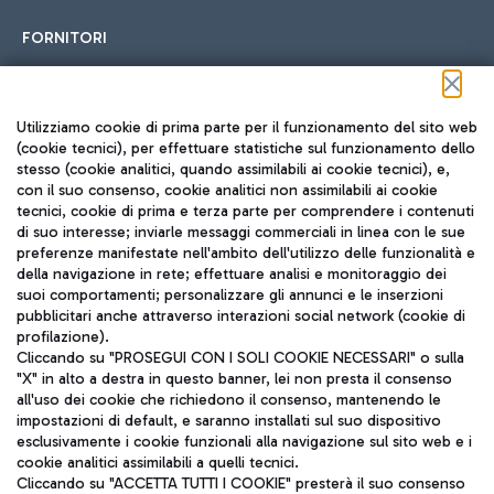
FORNITORI
Seguici sui social
Utilizziamo cookie di prima parte per il funzionamento del sito web
(cookie tecnici), per effettuare statistiche sul funzionamento dello
stesso (cookie analitici, quando assimilabili ai cookie tecnici), e,
con il suo consenso, cookie analitici non assimilabili ai cookie
tecnici, cookie di prima e terza parte per comprendere i contenuti
di suo interesse; inviarle messaggi commerciali in linea con le sue
TRAVEL JOURNAL
preferenze manifestate nell'ambito dell'utilizzo delle funzionalità e
della navigazione in rete; effettuare analisi e monitoraggio dei
ITA
suoi comportamenti; personalizzare gli annunci e le inserzioni
pubblicitari anche attraverso interazioni social network (cookie di
profilazione).
Cliccando su "PROSEGUI CON I SOLI COOKIE NECESSARI" o sulla
"X" in alto a destra in questo banner, lei non presta il consenso
all'uso dei cookie che richiedono il consenso, mantenendo le
impostazioni di default, e saranno installati sul suo dispositivo
esclusivamente i cookie funzionali alla navigazione sul sito web e i
Aeroporti di Roma S.p.A. - Società soggetta a direzione e
cookie analitici assimilabili a quelli tecnici.
coordinamento di Mundys S.p.A.
Cliccando su "ACCETTA TUTTI I COOKIE" presterà il suo consenso