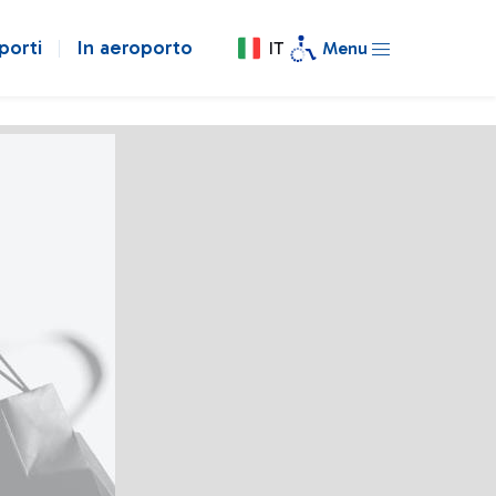
porti
In aeroporto
IT
Menu