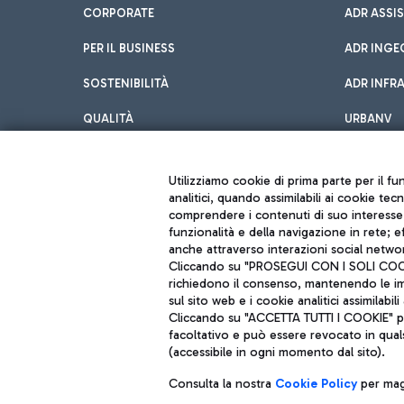
CORPORATE
ADR ASSI
PER IL BUSINESS
ADR INGE
SOSTENIBILITÀ
ADR INFR
QUALITÀ
URBANV
INNOVATION
Utilizziamo cookie di prima parte per il f
analitici, quando assimilabili ai cookie tec
comprendere i contenuti di suo interesse; 
funzionalità e della navigazione in rete; 
anche attraverso interazioni social networ
Cliccando su "PROSEGUI CON I SOLI COOKIE
richiedono il consenso, mantenendo le impo
sul sito web e i cookie analitici assimilabili 
Aeroporti di Roma S.p.A. - Società soggetta a direzione e coordiname
Cliccando su "ACCETTA TUTTI I COOKIE" pre
Codice fiscale e Registro delle Imprese di Roma 13032990155 P. IVA 0
Capitale sociale 62.224.743,00 int. vers.
facoltativo e può essere revocato in qual
Sede legale: Via Pier Paolo Racchetti 1 - 00054 Fiumicino (RM) telefon
(accessibile in ogni momento dal sito).
Consulta la nostra
Cookie Policy
per magg