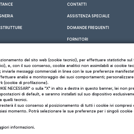
STANCE
CONTATTI
GNERIA
ASSISTENZA SPECIALE
ASTRUTTURE
DOMANDE FREQUENTI
FORNITORI
unzionamento del sito web (cookie tecnici), per effettuare statistiche s
nici), e, con il suo consenso, cookie analitici non assimilabili ai cookie te
inviarle messaggi commerciali in linea con le sue preferenze manifestate 
effettuare analisi e monitoraggio dei suoi comportamenti; personalizzare g
k (cookie di profilazione).
Privacy policy
 NECESSARI" o sulla "X" in alto a destra in questo banner, lei non pres
Note legali
stazioni di default, e saranno installati sul suo dispositivo esclusivame
Mappa sito
a quelli tecnici.
nto di Mundys S.p.A.
Accessibilità
sterà il suo consenso al posizionamento di tutti i cookie ivi compresi c
6572251004
QUALITÀ
siasi momento. Potrà selezionare le sue preferenze per i singoli cooki
o +39 06 65951
iori informazioni.