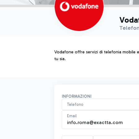
Voda
Telefon
Vodafone offre servizi di telefonia mobile 
tu sia.
INFORMAZIONI
Telefono
Email
info.roma@exactta.com