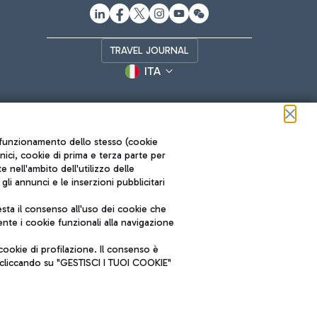
TRAVEL JOURNAL
ITA
ul funzionamento dello stesso (cookie
cnici, cookie di prima e terza parte per
nell'ambito dell'utilizzo delle
li annunci e le inserzioni pubblicitari
ta il consenso all'uso dei cookie che
Roma FCO
nte i cookie funzionali alla navigazione
L'aeroporto stellato
ookie di profilazione. Il consenso è
SOSTENIBILITÀ
INNOVAZIONE
e cliccando su "GESTISCI I TUOI COOKIE"