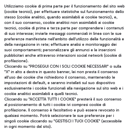
Seguici sui social
Utilizziamo cookie di prima parte per il funzionamento del sito web
(cookie tecnici), per effettuare statistiche sul funzionamento dello
stesso (cookie analitici, quando assimilabili ai cookie tecnici), e,
con il suo consenso, cookie analitici non assimilabili ai cookie
tecnici, cookie di prima e terza parte per comprendere i contenuti
di suo interesse; inviarle messaggi commerciali in linea con le sue
TRAVEL JOURNAL
preferenze manifestate nell'ambito dell'utilizzo delle funzionalità e
della navigazione in rete; effettuare analisi e monitoraggio dei
ITA
suoi comportamenti; personalizzare gli annunci e le inserzioni
pubblicitari anche attraverso interazioni social network (cookie di
profilazione).
Cliccando su "PROSEGUI CON I SOLI COOKIE NECESSARI" o sulla
"X" in alto a destra in questo banner, lei non presta il consenso
all'uso dei cookie che richiedono il consenso, mantenendo le
impostazioni di default, e saranno installati sul suo dispositivo
esclusivamente i cookie funzionali alla navigazione sul sito web e i
Aeroporti di Roma S.p.A. - Società soggetta a direzione e
cookie analitici assimilabili a quelli tecnici.
coordinamento di Mundys S.p.A.
Cliccando su "ACCETTA TUTTI I COOKIE" presterà il suo consenso
al posizionamento di tutti i cookie ivi compresi cookie di
Codice fiscale e Registro delle Imprese di Roma 13032990155 P.
profilazione. Il consenso è facoltativo e può essere revocato in
IVA 06572251004
qualsiasi momento. Potrà selezionare le sue preferenze per i
Capitale sociale 62.224.743,00 int. vers.
singoli cookie cliccando su "GESTISCI I TUOI COOKIE" (accessibile
Sede legale: Via Pier Paolo Racchetti 1 - 00054 Fiumicino (RM)
in ogni momento dal sito).