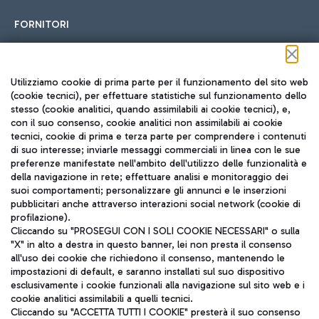
FORNITORI
Seguici sui social
Utilizziamo cookie di prima parte per il funzionamento del sito web
(cookie tecnici), per effettuare statistiche sul funzionamento dello
stesso (cookie analitici, quando assimilabili ai cookie tecnici), e,
con il suo consenso, cookie analitici non assimilabili ai cookie
tecnici, cookie di prima e terza parte per comprendere i contenuti
di suo interesse; inviarle messaggi commerciali in linea con le sue
TRAVEL JOURNAL
preferenze manifestate nell'ambito dell'utilizzo delle funzionalità e
della navigazione in rete; effettuare analisi e monitoraggio dei
ITA
suoi comportamenti; personalizzare gli annunci e le inserzioni
pubblicitari anche attraverso interazioni social network (cookie di
profilazione).
Cliccando su "PROSEGUI CON I SOLI COOKIE NECESSARI" o sulla
"X" in alto a destra in questo banner, lei non presta il consenso
all'uso dei cookie che richiedono il consenso, mantenendo le
impostazioni di default, e saranno installati sul suo dispositivo
esclusivamente i cookie funzionali alla navigazione sul sito web e i
Aeroporti di Roma S.p.A. - Società soggetta a direzione e
cookie analitici assimilabili a quelli tecnici.
coordinamento di Mundys S.p.A.
Cliccando su "ACCETTA TUTTI I COOKIE" presterà il suo consenso