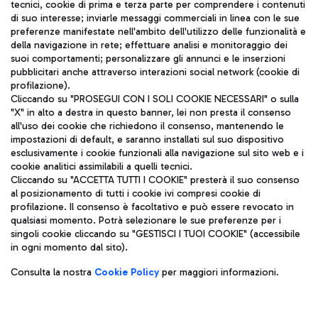
tecnici, cookie di prima e terza parte per comprendere i contenuti
di suo interesse; inviarle messaggi commerciali in linea con le sue
TRAVEL JOURNAL
preferenze manifestate nell'ambito dell'utilizzo delle funzionalità e
della navigazione in rete; effettuare analisi e monitoraggio dei
ITA
suoi comportamenti; personalizzare gli annunci e le inserzioni
pubblicitari anche attraverso interazioni social network (cookie di
profilazione).
Cliccando su "PROSEGUI CON I SOLI COOKIE NECESSARI" o sulla
"X" in alto a destra in questo banner, lei non presta il consenso
all'uso dei cookie che richiedono il consenso, mantenendo le
impostazioni di default, e saranno installati sul suo dispositivo
esclusivamente i cookie funzionali alla navigazione sul sito web e i
Aeroporti di Roma S.p.A. - Società soggetta a direzione e
cookie analitici assimilabili a quelli tecnici.
coordinamento di Mundys S.p.A.
Cliccando su "ACCETTA TUTTI I COOKIE" presterà il suo consenso
al posizionamento di tutti i cookie ivi compresi cookie di
Codice fiscale e Registro delle Imprese di Roma 13032990155 P.
profilazione. Il consenso è facoltativo e può essere revocato in
IVA 06572251004
qualsiasi momento. Potrà selezionare le sue preferenze per i
Capitale sociale 62.224.743,00 int. vers.
singoli cookie cliccando su "GESTISCI I TUOI COOKIE" (accessibile
Sede legale: Via Pier Paolo Racchetti 1 - 00054 Fiumicino (RM)
in ogni momento dal sito).
telefono +39 06 65951
Privacy policy
Note legali
Consulta la nostra
Cookie Policy
per maggiori informazioni.
Mappa sito
Accessibilità