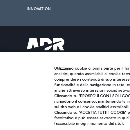
INNOVATION
Aeroporti di Roma S.p.A. - Società soggetta a direzione e coordiname
Codice fiscale e Registro delle Imprese di Roma 13032990155 P. IVA 0
Capitale sociale 62.224.743,00 int. vers.
Utilizziamo cookie di prima parte per il f
Sede legale: Via Pier Paolo Racchetti 1 - 00054 Fiumicino (RM) telefon
analitici, quando assimilabili ai cookie tec
comprendere i contenuti di suo interesse; 
funzionalità e della navigazione in rete; 
anche attraverso interazioni social networ
Cliccando su "PROSEGUI CON I SOLI COOKIE
richiedono il consenso, mantenendo le impo
sul sito web e i cookie analitici assimilabili 
Cliccando su "ACCETTA TUTTI I COOKIE" pre
facoltativo e può essere revocato in qual
(accessibile in ogni momento dal sito).