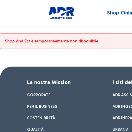
Shop Onli
Shop And Eat è temporaneamente non disponibile.
La nostra Mission
I siti d
CORPORATE
ADR ASSI
PER IL BUSINESS
ADR INGE
SOSTENIBILITÀ
ADR INFR
QUALITÀ
URBANV