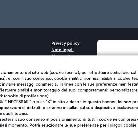
Privacy policy
Note legali
Mappa sito
nto di Mundys S.p.A.
Accessibilità
6572251004
QUALITÀ
unzionamento del sito web (cookie tecnici), per effettuare statistiche s
o +39 06 65951
nici), e, con il suo consenso, cookie analitici non assimilabili ai cookie te
inviarle messaggi commerciali in linea con le sue preferenze manifestate 
effettuare analisi e monitoraggio dei suoi comportamenti; personalizzare g
k (cookie di profilazione).
 NECESSARI" o sulla "X" in alto a destra in questo banner, lei non pres
stazioni di default, e saranno installati sul suo dispositivo esclusivame
a quelli tecnici.
sterà il suo consenso al posizionamento di tutti i cookie ivi compresi c
siasi momento. Potrà selezionare le sue preferenze per i singoli cooki