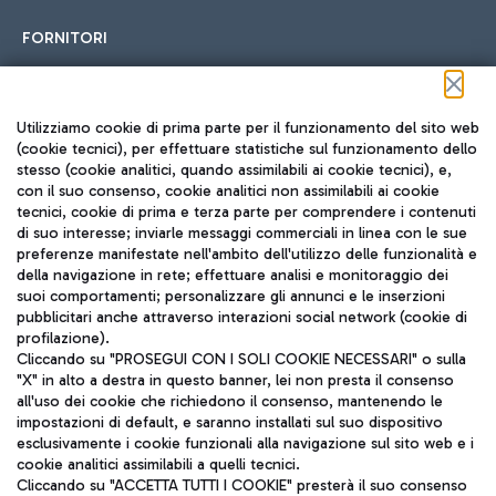
FORNITORI
Seguici sui social
Utilizziamo cookie di prima parte per il funzionamento del sito web
(cookie tecnici), per effettuare statistiche sul funzionamento dello
stesso (cookie analitici, quando assimilabili ai cookie tecnici), e,
con il suo consenso, cookie analitici non assimilabili ai cookie
tecnici, cookie di prima e terza parte per comprendere i contenuti
di suo interesse; inviarle messaggi commerciali in linea con le sue
TRAVEL JOURNAL
preferenze manifestate nell'ambito dell'utilizzo delle funzionalità e
della navigazione in rete; effettuare analisi e monitoraggio dei
ITA
suoi comportamenti; personalizzare gli annunci e le inserzioni
pubblicitari anche attraverso interazioni social network (cookie di
profilazione).
Cliccando su "PROSEGUI CON I SOLI COOKIE NECESSARI" o sulla
"X" in alto a destra in questo banner, lei non presta il consenso
all'uso dei cookie che richiedono il consenso, mantenendo le
impostazioni di default, e saranno installati sul suo dispositivo
esclusivamente i cookie funzionali alla navigazione sul sito web e i
Aeroporti di Roma S.p.A. - Società soggetta a direzione e
cookie analitici assimilabili a quelli tecnici.
coordinamento di Mundys S.p.A.
Cliccando su "ACCETTA TUTTI I COOKIE" presterà il suo consenso