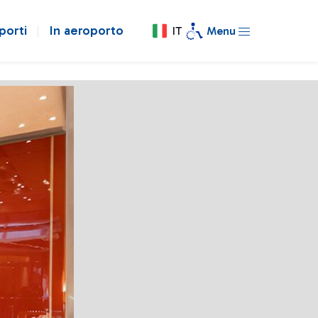
porti
In aeroporto
IT
Menu