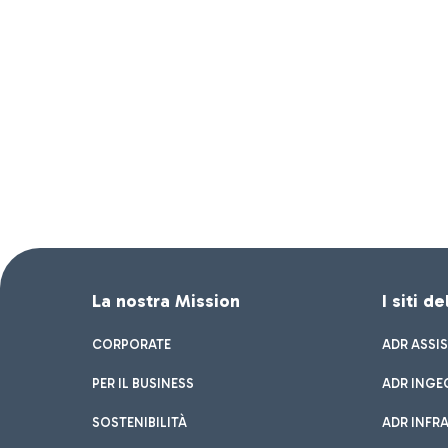
La nostra Mission
I siti d
CORPORATE
ADR ASSI
PER IL BUSINESS
ADR INGE
SOSTENIBILITÀ
ADR INFR