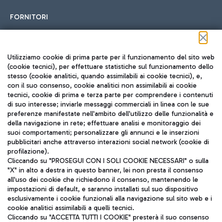
FORNITORI
Seguici sui social
Utilizziamo cookie di prima parte per il funzionamento del sito web
(cookie tecnici), per effettuare statistiche sul funzionamento dello
stesso (cookie analitici, quando assimilabili ai cookie tecnici), e,
con il suo consenso, cookie analitici non assimilabili ai cookie
tecnici, cookie di prima e terza parte per comprendere i contenuti
di suo interesse; inviarle messaggi commerciali in linea con le sue
TRAVEL JOURNAL
preferenze manifestate nell'ambito dell'utilizzo delle funzionalità e
della navigazione in rete; effettuare analisi e monitoraggio dei
ITA
suoi comportamenti; personalizzare gli annunci e le inserzioni
pubblicitari anche attraverso interazioni social network (cookie di
profilazione).
Cliccando su "PROSEGUI CON I SOLI COOKIE NECESSARI" o sulla
"X" in alto a destra in questo banner, lei non presta il consenso
all'uso dei cookie che richiedono il consenso, mantenendo le
impostazioni di default, e saranno installati sul suo dispositivo
esclusivamente i cookie funzionali alla navigazione sul sito web e i
Aeroporti di Roma S.p.A. - Società soggetta a direzione e
cookie analitici assimilabili a quelli tecnici.
coordinamento di Mundys S.p.A.
Cliccando su "ACCETTA TUTTI I COOKIE" presterà il suo consenso