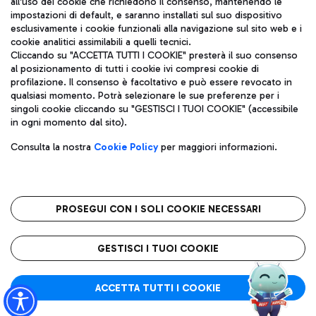
all'uso dei cookie che richiedono il consenso, mantenendo le
impostazioni di default, e saranno installati sul suo dispositivo
esclusivamente i cookie funzionali alla navigazione sul sito web e i
Aeroporti di Roma S.p.A. - Società soggetta a direzione e
cookie analitici assimilabili a quelli tecnici.
coordinamento di Mundys S.p.A.
Cliccando su "ACCETTA TUTTI I COOKIE" presterà il suo consenso
al posizionamento di tutti i cookie ivi compresi cookie di
Codice fiscale e Registro delle Imprese di Roma 13032990155 P.
profilazione. Il consenso è facoltativo e può essere revocato in
IVA 06572251004
qualsiasi momento. Potrà selezionare le sue preferenze per i
Capitale sociale 62.224.743,00 int. vers.
singoli cookie cliccando su "GESTISCI I TUOI COOKIE" (accessibile
Sede legale: Via Pier Paolo Racchetti 1 - 00054 Fiumicino (RM)
in ogni momento dal sito).
telefono +39 06 65951
Privacy policy
Note legali
Consulta la nostra
Cookie Policy
per maggiori informazioni.
Mappa sito
Accessibilità
Roma FCO
L'aeroporto stellato
PROSEGUI CON I SOLI COOKIE NECESSARI
QUALITÀ
SOSTENIBILITÀ
INNOVAZIONE
GESTISCI I TUOI COOKIE
ACCETTA TUTTI I COOKIE