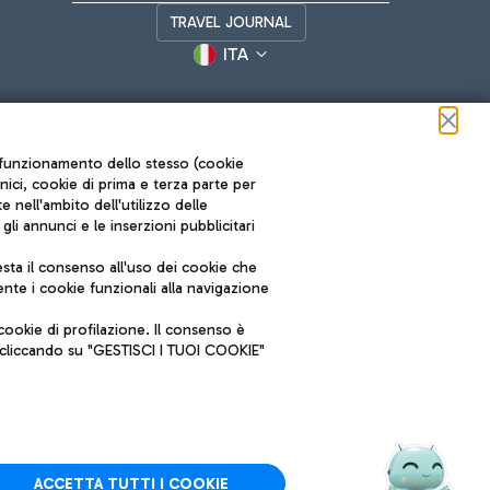
TRAVEL JOURNAL
ITA
ul funzionamento dello stesso (cookie
cnici, cookie di prima e terza parte per
nell'ambito dell'utilizzo delle
li annunci e le inserzioni pubblicitari
ta il consenso all'uso dei cookie che
Roma FCO
nte i cookie funzionali alla navigazione
L'aeroporto stellato
ookie di profilazione. Il consenso è
SOSTENIBILITÀ
INNOVAZIONE
e cliccando su "GESTISCI I TUOI COOKIE"
ACCETTA TUTTI I COOKIE