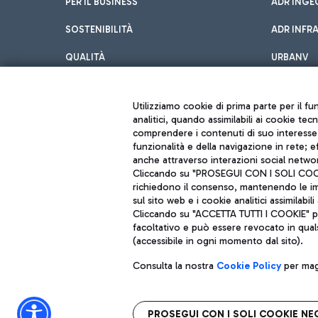
PER IL BUSINESS
ADR INGE
SOSTENIBILITÀ
ADR INFR
QUALITÀ
URBANV
INNOVATION
Utilizziamo cookie di prima parte per il f
analitici, quando assimilabili ai cookie tec
comprendere i contenuti di suo interesse; 
funzionalità e della navigazione in rete; 
anche attraverso interazioni social networ
Cliccando su "PROSEGUI CON I SOLI COOKIE
richiedono il consenso, mantenendo le impo
sul sito web e i cookie analitici assimilabili 
Aeroporti di Roma S.p.A. - Società soggetta a direzione e coordiname
Cliccando su "ACCETTA TUTTI I COOKIE" pre
Codice fiscale e Registro delle Imprese di Roma 13032990155 P. IVA 0
Capitale sociale 62.224.743,00 int. vers.
facoltativo e può essere revocato in qual
Sede legale: Via Pier Paolo Racchetti 1 - 00054 Fiumicino (RM) telefon
(accessibile in ogni momento dal sito).
Consulta la nostra
Cookie Policy
per magg
PROSEGUI CON I SOLI COOKIE NE