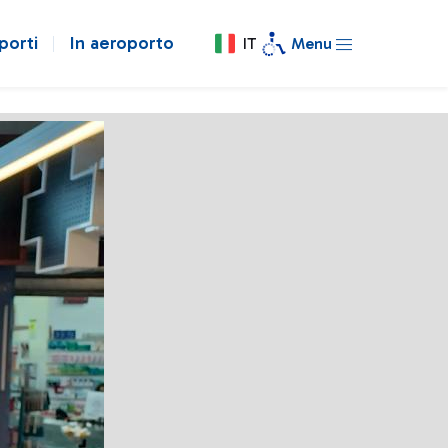
porti
In aeroporto
IT
Menu