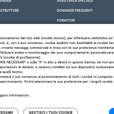
GNERIA
ASSISTENZA SPECIALE
ASTRUTTURE
DOMANDE FREQUENTI
FORNITORI
unzionamento del sito web (cookie tecnici), per effettuare statistiche s
nici), e, con il suo consenso, cookie analitici non assimilabili ai cookie te
inviarle messaggi commerciali in linea con le sue preferenze manifestate 
effettuare analisi e monitoraggio dei suoi comportamenti; personalizzare g
k (cookie di profilazione).
Privacy policy
 NECESSARI" o sulla "X" in alto a destra in questo banner, lei non pres
Note legali
stazioni di default, e saranno installati sul suo dispositivo esclusivame
Mappa sito
a quelli tecnici.
nto di Mundys S.p.A.
Accessibilità
sterà il suo consenso al posizionamento di tutti i cookie ivi compresi c
6572251004
QUALITÀ
siasi momento. Potrà selezionare le sue preferenze per i singoli cooki
o +39 06 65951
iori informazioni.
CESSARI
GESTISCI I TUOI COOKIE