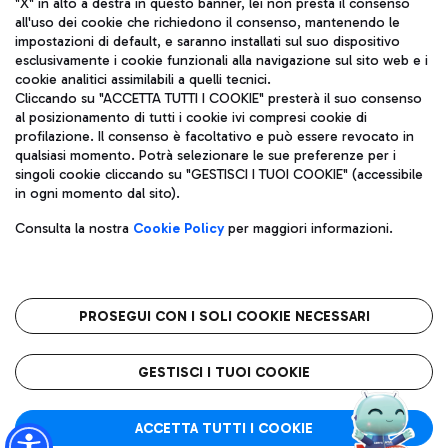
"X" in alto a destra in questo banner, lei non presta il consenso
all'uso dei cookie che richiedono il consenso, mantenendo le
impostazioni di default, e saranno installati sul suo dispositivo
esclusivamente i cookie funzionali alla navigazione sul sito web e i
Aeroporti di Roma S.p.A. - Società soggetta a direzione e
cookie analitici assimilabili a quelli tecnici.
coordinamento di Mundys S.p.A.
Cliccando su "ACCETTA TUTTI I COOKIE" presterà il suo consenso
al posizionamento di tutti i cookie ivi compresi cookie di
Codice fiscale e Registro delle Imprese di Roma 13032990155 P.
profilazione. Il consenso è facoltativo e può essere revocato in
IVA 06572251004
qualsiasi momento. Potrà selezionare le sue preferenze per i
Capitale sociale 62.224.743,00 int. vers.
singoli cookie cliccando su "GESTISCI I TUOI COOKIE" (accessibile
Sede legale: Via Pier Paolo Racchetti 1 - 00054 Fiumicino (RM)
in ogni momento dal sito).
telefono +39 06 65951
Privacy policy
Note legali
Consulta la nostra
Cookie Policy
per maggiori informazioni.
Mappa sito
Accessibilità
Roma FCO
L'aeroporto stellato
PROSEGUI CON I SOLI COOKIE NECESSARI
QUALITÀ
SOSTENIBILITÀ
INNOVAZIONE
GESTISCI I TUOI COOKIE
ACCETTA TUTTI I COOKIE